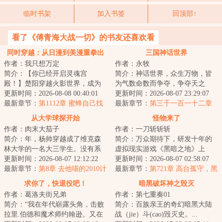
临时书架
加入书签
回顶部↑
看了《傅青海大战一切》的书友还喜欢看
同时穿越：从日漫到美漫重拳出
三国神话世界
作者：我只想万定
作者：永牧
击
简介：【你已经开启灵魂宫
简介：神话世界，众生万物，皆
殿！】楚阳穿越火影世界，成为
为气数命数而争夺，争夺天之
千手一族一员，但似乎穿越的有
更新时间：2026-08-08 00:40:01
运，臣之运，道之运，争为人上
更新时间：2026-08-07 23:29:07
点早，穿越忍村都还...
最新章节：
第1112章 蜜蜂自己找
人，但求长生不死...
最新章节：
第三千一百一十二章
【碎命之箭】
从大学球探开始
怪物来了
作者：肉末大茄子
作者：一刀斩斩斩
简介：年，杨帅穿越成了维克森
简介：万众期待下，研发十年的
林大学的一名大三学生。没有系
虚拟现实游戏《黑暗之地》上
统，没有天赋，他唯一比其他人
更新时间：2026-08-07 12:12:22
线，但高昂的售价让无数等待已
更新时间：2026-08-07 02:58:07
多知道的，是未...
最新章节：
第8章 去他喵的2010计
经的玩家心生退却...
最新章节：
第721章 高台孤守，黑
划！（加更求月票！）
潮裂穹
求你了，快退役吧！
暗黑破坏神之毁灭
作者：葛洛夫街兄弟
作者：第七重奏01
简介：“我在年代崭露头角，击败
简介：百族亲王的奇幻暗黑大陆
拉里.伯德和魔术师约翰逊。又在
战（jie）斗(cao)毁灭史。...