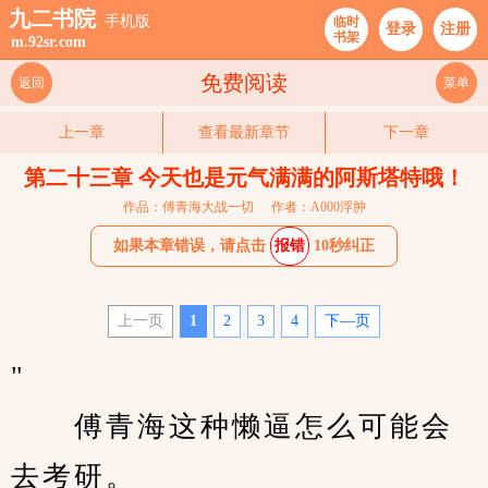
九二书院
手机版
临时
登录
注册
书架
m.92sr.com
免费阅读
返回
菜单
上一章
查看最新章节
下一章
第二十三章 今天也是元气满满的阿斯塔特哦！
作品：傅青海大战一切
作者：A000浮肿
如果本章错误，请点击
报错
10秒纠正
上一页
1
2
3
4
下—页
"                  
　　傅青海这种懒逼怎么可能会
去考研。