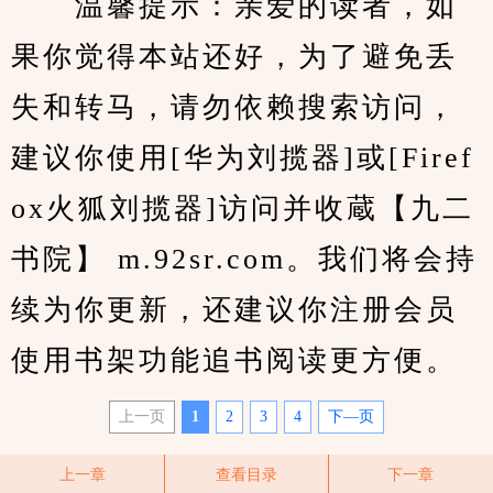
　　温馨提示：亲爱的读者，如
果你觉得本站还好，为了避免丢
失和转马，请勿依赖搜索访问，
建议你使用[华为刘揽器]或[Firef
ox火狐刘揽器]访问并收蔵【九二
书院】 m.92sr.com。我们将会持
续为你更新，还建议你注册会员
使用书架功能追书阅读更方便。
上一页
1
2
3
4
下—页
上一章
查看目录
下一章