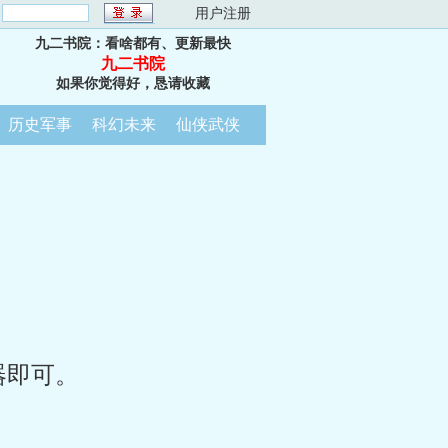
：
用户注册
九二书院：看啥都有、更新最快
九二书院
如果你觉得好，恳请收藏
历史军事
科幻未来
仙侠武侠
器即可。