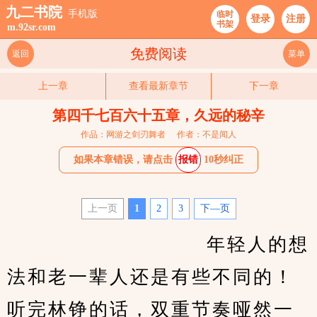
九二书院
手机版
临时
登录
注册
书架
m.92sr.com
免费阅读
返回
菜单
上一章
查看最新章节
下一章
第四千七百六十五章，久远的秘辛
作品：网游之剑刃舞者
作者：不是闻人
如果本章错误，请点击
报错
10秒纠正
上一页
1
2
3
下—页
				　　年轻人的想
法和老一辈人还是有些不同的！
听完林铮的话，双重节奏哑然一