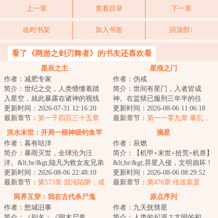
上一章
查看目录
下一章
临时书架
加入书签
回顶部↑
看了《网游之剑刃舞者》的书友还喜欢看
星辰之主
星痕之门
作者：减肥专家
作者：伪戒
简介：世纪之交，人类懵懂着踏
简介：世间有星门，入者皆成
入星空，就此暴露在诸神的视线
神。在监狱已服刑三年半的任
之下。少年罗南背负着祖父的罪
更新时间：2026-07-31 12:16:20
也，突然被一位神秘人接见。对
更新时间：2026-08-06 11:06:18
孽，走出实验室...
最新章节：
第一千四百三十五章
方说：“如果你愿意...
最新章节：
第一一零九章 暴乱，
四连星（下）
灯下黑之计
洪水末世：开局一根神级钓鱼竿
摘星
作者：暮有咕洋
作者：辰燃
简介：暴雨灭世，全球沦为汪
简介：【机甲+末世+拾荒+机兽】
洋。&lt;br/&gt;陆凡为救女友兄弟
&lt;br/&gt;异星入侵，文明崩坏！
豁出性命，却被一刀穿心，推下
更新时间：2026-08-06 22:48:10
生态剧变，末日降临！&lt;br/&gt;
更新时间：2026-08-06 08:29:52
船喂鲨鱼。&lt...
最新章节：
第573章 混沌陷阱，成
机兽战...
最新章节：
第476章 传送装置
为猎物的众人
两界互穿：我在古代杀尸鬼
原点序列
作者：愁城旧事
作者：九天抚彗星
简介：（别名：《明末尸鬼
简介：人类的起源？文明的初