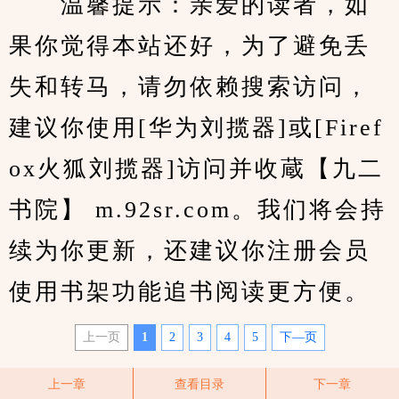
　　温馨提示：亲爱的读者，如
果你觉得本站还好，为了避免丢
失和转马，请勿依赖搜索访问，
建议你使用[华为刘揽器]或[Firef
ox火狐刘揽器]访问并收蔵【九二
书院】 m.92sr.com。我们将会持
续为你更新，还建议你注册会员
使用书架功能追书阅读更方便。
上一页
1
2
3
4
5
下—页
上一章
查看目录
下一章