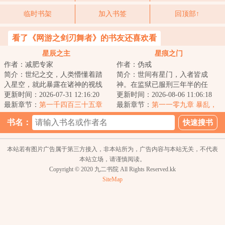
临时书架
加入书签
回顶部↑
看了《网游之剑刃舞者》的书友还喜欢看
星辰之主
星痕之门
作者：减肥专家
作者：伪戒
简介：世纪之交，人类懵懂着踏
简介：世间有星门，入者皆成
入星空，就此暴露在诸神的视线
神。在监狱已服刑三年半的任
之下。少年罗南背负着祖父的罪
更新时间：2026-07-31 12:16:20
也，突然被一位神秘人接见。对
更新时间：2026-08-06 11:06:18
孽，走出实验室...
最新章节：
第一千四百三十五章
方说：“如果你愿意...
最新章节：
第一一零九章 暴乱，
四连星（下）
灯下黑之计
书名：
本站若有图片广告属于第三方接入，非本站所为，广告内容与本站无关，不代表
本站立场，请谨慎阅读。
Copyright © 2020 九二书院 All Rights Reserved.kk
SiteMap