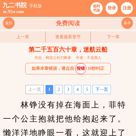
九二书院
手机版
临时
登录
注册
书架
m.92sr.com
免费阅读
返回
菜单
上一章
查看最新章节
下一章
第二千五百六十章，迷航云船
作品：网游之剑刃舞者
作者：不是闻人
如果本章错误，请点击
报错
10秒纠正
上一页
1
2
3
4
5
下—页
　　林铮没有掉在海面上，菲特
一个公主抱就把他给抱起来了。
懒洋洋地睁眼一看，这就迎上了