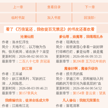
上一章
查看目录
下一章
临时书架
加入书签
回顶部↑
看了《万倍返还，我收徒百无禁忌》的书友还喜欢看
沧澜仙图
爹仙尊，娘魔尊，我嘎嘎乱杀
作者：洛水忆浮生
作者：琉璃先生
简介：天地不仁，以万物为刍
简介：前世谢莲心拿着一副好牌
狗。惊天棋局，谁在执子？庙堂
打得稀巴烂，爹是仙尊，娘是魔
与江湖、热血与阴谋、爱情与背
更新时间：2026-08-02 00:03:36
尊，自己是冠绝古今的天才，却
更新时间：2026-08-06 09:33:21
叛、血海深仇与儿...
最新章节：
二百八十七章 弃冠逼
因为小师妹柳如...
最新章节：
第206章 五万亿年前的
宫义何辞
苏珩
妖江湖
魔修好啊，魔修升级快
作者：王乐诚
作者：捞月亮的孤
简介：妖江湖系列，写妖的江
简介：穿越三年，苏阎被劫入到
湖，人间险恶。...
残酷的万骨宗沦为最底层的“血
更新时间：2026-08-03 09:46:21
食”杂役。&lt;br/&gt;宗门铁律，
更新时间：2026-08-04 00:54:52
最新章节：
第157章凤火
反杀宗门弟...
最新章节：
第154章 姜云裳：望真
人赐予我血脉
我瞎编功法，徒弟全练成大帝
凡人修仙：我能无限重生
作者：江南有江北
作者：落笔清寒
了！