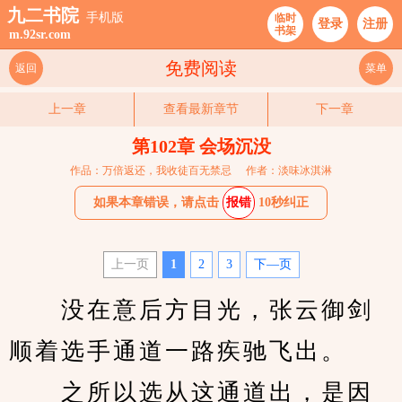
九二书院
手机版
临时
登录
注册
书架
m.92sr.com
免费阅读
返回
菜单
上一章
查看最新章节
下一章
第102章 会场沉没
作品：万倍返还，我收徒百无禁忌
作者：淡味冰淇淋
如果本章错误，请点击
报错
10秒纠正
上一页
1
2
3
下—页
　　没在意后方目光，张云御剑
顺着选手通道一路疾驰飞出。
　　之所以选从这通道出，是因