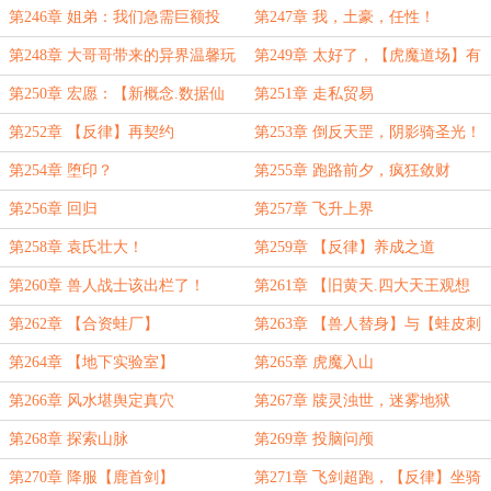
件牢弟
第246章 姐弟：我们急需巨额投
第247章 我，土豪，任性！
资！
第248章 大哥哥带来的异界温馨玩
第249章 太好了，【虎魔道场】有
具！
救啦！
第250章 宏愿：【新概念.数据仙
第251章 走私贸易
道】
第252章 【反律】再契约
第253章 倒反天罡，阴影骑圣光！
第254章 堕印？
第255章 跑路前夕，疯狂敛财
第256章 回归
第257章 飞升上界
第258章 袁氏壮大！
第259章 【反律】养成之道
第260章 兽人战士该出栏了！
第261章 【旧黄天.四大天王观想
图】
第262章 【合资蛙厂】
第263章 【兽人替身】与【蛙皮刺
青】
第264章 【地下实验室】
第265章 虎魔入山
第266章 风水堪舆定真穴
第267章 牍灵浊世，迷雾地狱
第268章 探索山脉
第269章 投脑问颅
第270章 降服【鹿首剑】
第271章 飞剑超跑，【反律】坐骑