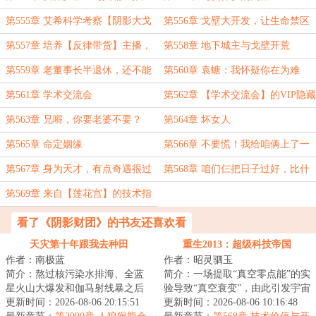
计划书】
第555章 艾希科学考察【阴影大戈
第556章 戈壁大开发，让生命禁区
壁】
变成地精伊甸园！
第557章 培养【反律带货】主播，
第558章 地下城主与戈壁开荒
开拓广阔泡沫
第559章 老董事长半退休，还不能
第560章 袁螗：我怀疑你在为难
享受享受了？
我！
第561章 学术交流会
第562章 【学术交流会】的VIP隐藏
模式
第563章 兄嘚，你要老婆不要？
第564章 坏女人
第565章 命定姻缘
第566章 不要慌！我给咱俩上了一
个百倍杠杆
第567章 身为天才，有点奇遇很过
第568章 咱们仨把日子过好，比什
分吗？
么都重要。
第569章 来自【莲花宫】的技术指
导
看了《阴影财团》的书友还喜欢看
天灾第十年跟我去种田
重生2013：超级科技帝国
作者：南极蓝
作者：昭灵驷玉
简介：熬过核污染水排海、全蓝
简介：一场提取“真空零点能”的实
星火山大爆发和伽马射线暴之后
验导致“真空衰变”，由此引发宇宙
的天灾第十年，夏青昂首挺胸走
更新时间：2026-08-06 20:15:51
级灾难，陆安作为人类唯一的幸
更新时间：2026-08-06 10:16:48