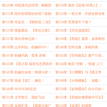
第529章 你想成为总经理，躺着把
第530章 新的【反律.经理人】！
饭给吃了吗？
第531章 陌生犯罪团伙的登门直购
第532章 一笔大单，开辟全新业务
领域
第533章 你走后，【铁狗流.二祖】
第534章 究竟谁牛了谁？
篡位成功！
第535章 接盘霸业，【快乐之家】
第536章 【历史遗迹层】
合伙人
第537章 单向登神之路！
第538章 【死核】复苏，血亲祭祀
第539章 山羊剑仙，机械BOSS！
第540章 空间兑换，采购列表
第541章 机械代购：焚系.赤鸦
第542章 【空间南瓜】量产计划，
初步破产！
第543章 【星之彩.福音生态系统补
第544章 购买‘空碗’，‘快递’上门
完计划】
第545章 机械生命体：刚满16岁！
第546章 【口嚼螂】与【粪王争
霸】
第547章 吾姓【袁】，嫡也！
第548章 【火鸦模板】，加载！
第549章 BOSS们的近况
第550章 【反律霸业】自今日始！
第551章 太牢祭天，我欲飞仙
第552章 【异端生物养殖许可证】
第553章 反律扩张：【粪霸王推广
第554章 【反律】的渴望