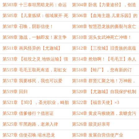
地龙兽！
第503章 十三泰坦黑暗龙药：命运
第504章 卧底【力量途径】，创造
交汇，逆转未来
【阴影仙法】
第505章 【儿童炼狱：领域展开·死
第506章 【血海主题.儿童乐园】的
灭回游充气城堡！】
正确展开方式
第507章 召唤，阴影信使！
第508章 智慧恐龙族的撕裂与衰亡
第509章 激战，一触即发！家主争
第510章 泥头女武神死亡冲锋！
霸
第511章 画风怪异的【尤迦城】
第512章 【三坟城】旧贵族的底蕴
第513章 【祖坟之灵.地铁运输】强
第514章 抢劫啊！【毛毛王】杀人
行转职【黄金酒店】
啦！
第515章 毛毛王取死有道，彩虹女
第516章 【蛙厂】，您有新的订
侠跨界执法
单！
第517章 我要移民，我也可以爱
第518章 群贤汇聚之地！万神殿，
【尤迦】！
尤迦城。
第519章 回归
第520章 【尤迦城】自我保护机制
第521章 【3印】，圣光职业，畸胎
第522章 【福音天使】×3
第523章 借爹修行？借崽证
第524章 黄皮马猴烧酒，袁螗贪污
道！！！
案告破
第525章 牢黑跑路，老弟入律
第526章 牍灵好亲哥
第527章 信使召唤.缩水恐龙
第528章 发展自营信使产业