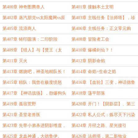
第400章 神奇图腾兽人
第401章 接触本土文明
第402章 蒸汽朋克vs太阳魔网vs原
第403章 主线任务【法师塔】，珍
始崇拜
贵的【空气朋友】
第405章 流浪商人
第406章 主线任务：正义零元购
第407章 铸印圆满：二印阶段
第408章 冒险者工会
第409章 【猎人】与【焚王（太
第410章 爆橘剑仙？！
阳）】
第411章 灭火
第412章 阴影命焰
第413章 燃烧吧，神圣地精队长！
第414章 命焰=生命之焰
第415章 精队：我曾在极度愤怒
第416章 【血轮】三变，神话德鲁
下，极尽升华反杀巨龙！
伊！
第417章 【神话战场】，劲爆狗头
第418章 荡平部落
部落！
第419章 孤宿荒野
第420章 开门！【阴影层】、第三
新法域
第421章 圣堂老兽医
第422章 私人公式：炼尽天下污染
源！
第423章 先带小弟杀进阴影维度，
第424章 月径之路、星光接引
再打上月球！
第425章 龙血神通，大德鲁伊。
第426章 法师塔，第二新牧业