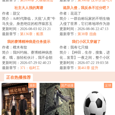
出安全区。谁都...
最新章节：
第2090章 人狼猴熊会
存者穿...
最新章节：
第568章 技术价值与开
议2
发
社主大人强的离谱
诡异入侵，我反杀不过分吧？
作者：甜父
作者：花花了
简介：Ai时代降临，大批“人类”牛
简介：一群自称玩家的不明生物
马失业。身患绝症的程序猿苏玉
入侵了世界，它们将地球作为游
阳，成为失业大军中的一员，好
更新时间：2026-08-03 02:21:21
戏场地，展开一场争夺卡牌的游
更新时间：2026-08-06 22:47:13
在他拥有一...
最新章节：
第136章：船票
戏。风翎意外获...
最新章节：
第38章 扭曲
我的赛博精神病是任务提示
我们小区又穿越了
作者：檀木有纹
作者：我有七只猫
简介：我叫约翰。赛博精神病患
简介：【种田，生存，搜集，进
者。哦，放轻松伙计，我不会朝
化，发育】一夜之间，整个小区
你开枪……大概。我能看见很多
更新时间：2026-07-29 02:40:23
穿越到了生物异常的原始荒野世
更新时间：2026-07-22 19:03:58
奇怪的提示，它...
最新章节：
371：临时工
界，生存，成为...
最新章节：
第461章 提升
正在热播推荐
漫剧
国产动漫
足球