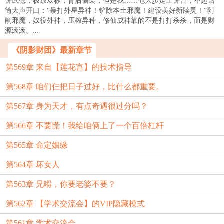
讲武德，极致双标，背后偷袭，但是我……他大步走上讲台，举起话
筒大声开口：“暴打外星异神！铲除本土邪魔！建设美好新牍灵！”剥
削邪魔，奴役外神，压榨异种，修仙成神靠的不是打打杀杀，而是财
源滚滚。...
《阴影财团》最新章节
第569章 来自【莲花宫】的技术指导
第568章 咱们仨把日子过好，比什么都重要。
第567章 身为天才，有点奇遇很过分吗？
第566章 不要慌！我给咱俩上了一个百倍杠杆
第565章 命定姻缘
第564章 坏女人
第563章 兄嘚，你要老婆不要？
第562章 【学术交流会】的VIP隐藏模式
第561章 学术交流会