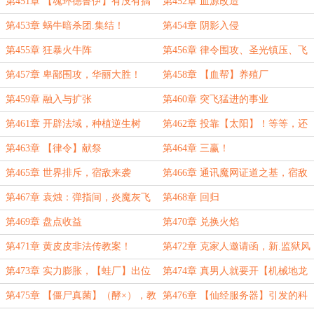
第451章 【魂环德鲁伊】有没有搞
第452章 血源改造
头？！
第453章 蜗牛暗杀团.集结！
第454章 阴影入侵
第455章 狂暴火牛阵
第456章 律令围攻、圣光镇压、飞
剑旋头
第457章 卑鄙围攻，华丽大胜！
第458章 【血帮】养殖厂
第459章 融入与扩张
第460章 突飞猛进的事业
第461章 开辟法域，种植逆生树
第462章 投靠【太阳】！等等，还
要纳税？
第463章 【律令】献祭
第464章 三赢！
第465章 世界排斥，宿敌来袭
第466章 通讯魔网证道之基，宿敌
入侵天道外劫
第467章 袁烛：弹指间，炎魔灰飞
第468章 回归
烟灭！
第469章 盘点收益
第470章 兑换火焰
第471章 黄皮皮非法传教案！
第472章 克家人邀请函，新.监狱风
云！
第473章 实力膨胀，【蛙厂】出位
第474章 真男人就要开【机械地龙
兽】！
第475章 【僵尸真菌】（酵×），教
第476章 【仙经服务器】引发的科