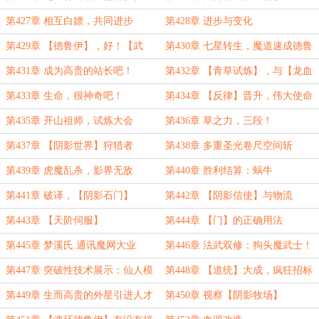
第427章 相互白嫖，共同进步
第428章 进步与变化
第429章 【德鲁伊】，好！【武
第430章 七星转生，魔道速成德鲁
僧】不行！
伊
第431章 成为高贵的站长吧！
第432章 【青草试炼】，与【龙血
德鲁伊】的诞生
第433章 生命，很神奇吧！
第434章 【反律】晋升，伟大使命
【草狗祖师】
第435章 开山祖师，试炼大会
第436章 草之力，三段！
第437章 【阴影世界】狩猎者
第438章 多重圣光卷尺空间斩
第439章 虎魔乱杀，影界无敌
第440章 胜利结算：蜗牛
第441章 破译，【阴影石门】
第442章 【阴影信使】与物流
第443章 【天阶伺服】
第444章 【门】的正确用法
第445章 梦溪氏.通讯魔网大业
第446章 法武双修：狗头魔武士！
第447章 突破性技术展示：仙人模
第448章 【道统】大成，疯狂招标
式！
现场
第449章 生而高贵的外星引进人才
第450章 视察【阴影牧场】