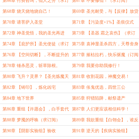
（订阅啊）
订阅）
第66章 付费咨询，仙人之分（求订
第67章 不要修仙！（求订阅）
阅）
第68章 烧天烧地烧自己！
第69章 圣光耐受，与【反律】放贷
（求订阅）
第70章 请菩萨入圣堂
第71章 【污染度+1%】圣痕仪式
第72章 神圣觉悟，我的圣光再进
第73章 【圣器.霜之哀伤】（求订
化！
阅）
第74章 【庇护所】圣光使徒（求订
第75章 袁神显圣杀四方，天尊舍身
阅）
净凶宅
第76章 【空间切断】，不断提升的
第77章 摧枯拉朽，快乐驱魔（订阅
难度……
啦！）
第78章 锤杀恶灵，斩草除根。
第79章 我要你助我修行！
第80章 飞升？灵界？【圣光炼魔天
第81章 收割花园，神魔交易！
尊】！
第82章 【铸印】，炼化凶宅
第83章 伥鬼优选，四世三公
第84章 地下世界
第85章 狩猎陷阱，献祭遗产
第86章 重组【许愿会】，白手套代
第87章 人们更应该相信科学！
持？
第88章 梦魇的呼唤（求订阅）
第89章 我欲重组【白翎会】，谁反
对？
第90章 【阴影实验组】验收
第91章 逆天的【疾病实验组】