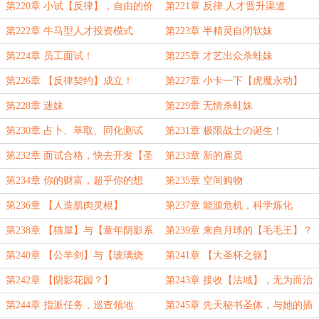
第220章 小试【反律】，自由的价
第221章 反律.人才晋升渠道
格
第222章 牛马型人才投资模式
第223章 半精灵自闭软妹
第224章 员工面试！
第225章 才艺出众杀蛙妹
第226章 【反律契约】成立！
第227章 小卡一下【虎魔永动】
bug！
第228章 迷妹
第229章 无情杀蛙妹
第230章 占卜、萃取、同化测试
第231章 极限战士の诞生！
第232章 面试合格，快去开发【圣
第233章 新的雇员
光极限战士】吧！
第234章 你的财富，超乎你的想
第235章 空间购物
象！
第236章 【人造肌肉灵根】
第237章 能源危机，科学炼化
第238章 【猫屋】与【童年阴影系
第239章 来自月球的【毛毛王】？
列】
第240章 【公羊剑】与【玻璃烧
第241章 【大圣杯之躯】
瓶】
第242章 【阴影花园？】
第243章 接收【法域】，无为而治
第244章 指派任务，巡查领地
第245章 先天秘书圣体，与她的插