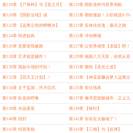
袁氏虫】
第118章 【尸身种】与【茧之月】
第119章 阴影道种与世界倒贴
第120章 【阴影法域】成
第121章 期权激励！入职就送8.3%
第122章 【远离尘世的蟑螂乡】
第123章 实体化伥鬼，暴兵之路
第124章 转进如风
第125章 冲击蝉城
第126章 贪婪使我被困
第127章 让世界感受【圣咳】吧！
第128章 艺术就是爆炸！
第129章 独面八大天阶，依然从容
而退！
第130章 我如今强的可怕！
第131章 顿悟【圣光之道】
第132章 【四天王计划】！
第133章 【神圣蜚蠊会梦入远离尘
世的蟑螂乡吗？】
第134章 太子监国，拜月仪式
第135章 前往地表
第136章 队友的呼唤
第137章 俺寻思智能城市，正义儿
童骑士团
第138章 水晶蚕茧
第139章 【铸印】
第140章 回归
第141章 你实在太极端了！
第142章 结算奖励
第143章 【三相】与【反律】