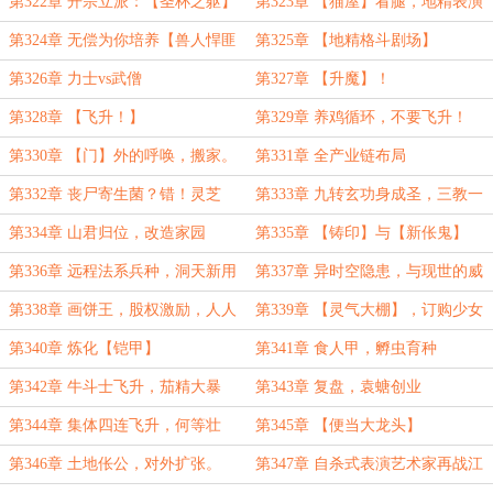
第322章 开宗立派：【圣杯之躯】
第323章 【猫屋】看腿，地精表演
第324章 无偿为你培养【兽人悍匪
第325章 【地精格斗剧场】
天团】如何？
第326章 力士vs武僧
第327章 【升魔】！
第328章 【飞升！】
第329章 养鸡循环，不要飞升！
第330章 【门】外的呼唤，搬家。
第331章 全产业链布局
第332章 丧尸寄生菌？错！灵芝
第333章 九转玄功身成圣，三教一
家俱是蘑
第334章 山君归位，改造家园
第335章 【铸印】与【新伥鬼】
第336章 远程法系兵种，洞天新用
第337章 异时空隐患，与现世的威
法
胁
第338章 画饼王，股权激励，人人
第339章 【灵气大棚】，订购少女
皆可成神！
祭祀？
第340章 炼化【铠甲】
第341章 食人甲，孵虫育种
第342章 牛斗士飞升，茄精大暴
第343章 复盘，袁螗创业
走。
第344章 集体四连飞升，何等壮
第345章 【便当大龙头】
观？
第346章 土地伥公，对外扩张。
第347章 自杀式表演艺术家再战江