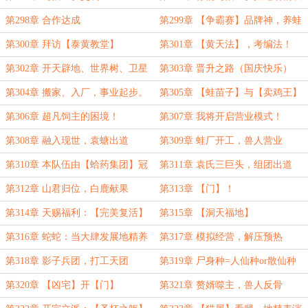
演吗？
第298章 合作达成
第299章 【争霸赛】品牌神，养蛙
都是人上人！
第300章 拜访【泰黄教堂】
第301章 【黄天法】，考编法！
第302章 开天辟地、世界树、卫星
第303章 晋升之路（国庆快乐）
神国
第304章 搬家、入厂，事业起步。
第305章 【蛙苗子】与【卖鸡王】
第306章 超凡饲主的困境！
第307章 我将开启营业模式！
第308章 融入现世，袁螗出道
第309章 蛙厂开工，兽人营业
第310章 本队伍由【蛤药集团】冠
第311章 袁氏三巨头，组团出道
名赞助！
第312章 山君归位，白鹿献果
第313章 【门】！
第314章 天赐福利：【完美复活】
第315章 【洞天福地】
+若干……
第316章 蛇蛇：当大肆发展地精养
第317章 模拟经营，解压预热
殖业！
第318章 影子兵团，打工天团
第319章 尸身种=人仙种or散仙种
第320章 【凶宅】开【门】
第321章 赘婿噬主，兽人反骨