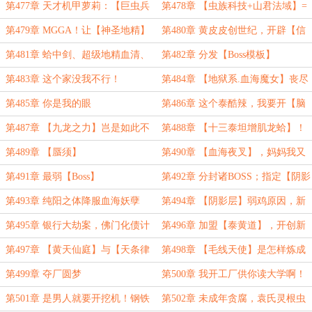
母！√
技爆炸
第477章 天才机甲萝莉：【巨虫兵
第478章 【虫族科技+山君法域】=
+丹鼎+Boss模板】
爆炸式发展！
第479章 MGGA！让【神圣地精】
第480章 黄皮皮创世纪，开辟【信
一族再次伟大！
仰国度】！
第481章 蛤中剑、超级地精血清、
第482章 分发【Boss模板】
HolyShit！
第483章 这个家没我不行！
第484章 【地狱系.血海魔女】丧尽
天良！
第485章 你是我的眼
第486章 这个泰酷辣，我要开【脑
洞】，造福众生！
第487章 【九龙之力】岂是如此不
第488章 【十三泰坦增肌龙蛤】！
便之物？
第489章 【蜃须】
第490章 【血海夜叉】，妈妈我又
恋爱了！
第491章 最弱【Boss】
第492章 分封诸BOSS；指定【阴影
灵根】
第493章 纯阳之体降服血海妖孽
第494章 【阴影层】弱鸡原因，新
的战场【灵界层】
第495章 银行大劫案，佛门化债计
第496章 加盟【泰黄道】，开创新
划
未来！
第497章 【黄天仙庭】与【天条律
第498章 【毛线天使】是怎样炼成
令】
的？
第499章 夺厂圆梦
第500章 我开工厂供你读大学啊！
第501章 是男人就要开挖机！钢铁
第502章 未成年贪腐，袁氏灵根虫