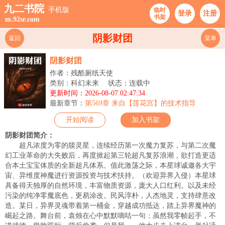
九二书院
手机版
临时
登录
注册
书架
m.92sr.com
阴影财团
返回
菜单
阴影财团
作者：残酷厕纸天使
类别：科幻未来
状态：连载中
更新时间：2026-08-07 02:47:34
最新章节：
第569章 来自【莲花宫】的技术指导
开始阅读
加入书架
阴影财团简介：
超凡浓度为零的牍灵星，连续经历第一次魔力复苏，与第二次魔
幻工业革命的大失败后，再度掀起第三轮超凡复苏浪潮，欲打造更适
合本土宝宝体质的全新超凡体系。值此激荡之际，本星球诚邀各大宇
宙、异维度神魔进行资源投资与技术扶持。（欢迎异界入侵）本星球
具备得天独厚的自然环境，丰富物质资源，庞大人口红利。以及未经
污染的纯净零魔底色，更易涂改。民风淳朴，人杰地灵，支持肆意改
造。某日，异界灵魂带着第一桶金，穿越成功抵达，踏上异界魔神的
崛起之路。舞台前，袁烛在心中默默嘀咕一句：虽然我零帧起手，不