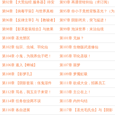
第92章 【大荒仙经.服务器】待安
第93章 再遇管钳剑仙（求订阅）
装
第94章 【病毒宇宙】与世界真相
第95章 你小子竟然背叛圣光？（为
【邓安平】冠名更新）
第96章 【反律主宰】与【教唆者】
第97章 阴影闭关，突飞猛进！
（为盟主【邓安平】加更）
第98章 【影系套装组合】与效果
第99章 泡沫世界：末法仙境
第100章 圣光禁区
第101章 兄妹？
第102章 仙宗、虫城、羽化仙
第103章 生物版武道修仙
第104章 小鬼，为我养虫子吧！
第105章 羽化圣咳！
第106章 遁入【蝉城】
第107章 噩梦
第108章 【影梦孔】
第109章 梦魇虹吸
第110章 【阴影套装：伥鬼湿件
第111章 欲成大业，招募员工
×3】
第112章 骂名，我玉京子来背！
第113章 主公在上！
第114章 任务创业两不误
第115章 内外勾结
第116章 各自进展
第117章 【圣光毛氏虫】与【阴影