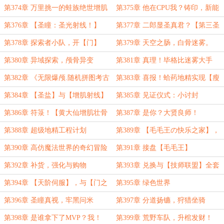
由？
第374章 万里挑一的蛙族绝世增肌
第375章 他在CPU我？铸印，新能
天骄！
力。
第376章 【圣瞳：圣光射线！】
第377章 二郎显圣真君？【第三圣
瞳】
第378章 探索者小队，开【门】
第379章 天空之肠，白骨迷雾。
……
第380章 异域探索，颅骨异变
第381章 真理！毕格比迷雾大手
印！
第382章 《无限爆颅.随机拼图考古
第383章 喜报！蛤药地精实现【瘦
大法》
肉精】自由！
第384章 【圣盐】与【增肌射线】
第385章 见证仪式：小讨封
第386章 符箓！【黄大仙增肌壮骨
第387章 是你？大贤良师！
符】
第388章 超级地精工程计划
第389章 【毛毛王の快乐之家】，
堂堂再聚首！
第390章 高仿魔法世界的奇幻冒险
第391章 接盘【毛毛王】
第392章 补货，强化与购物
第393章 兑换与【技师联盟】全套
科技
第394章 【天阶伺服】，与【门之
第395章 绿色世界
境】正确打开方式
第396章 圣瞳真视，牢黑问米
第397章 分道扬镳，狩猎坐骑
第398章 是谁拿下了MVP？我！
第399章 荒野车队，升棺发财！