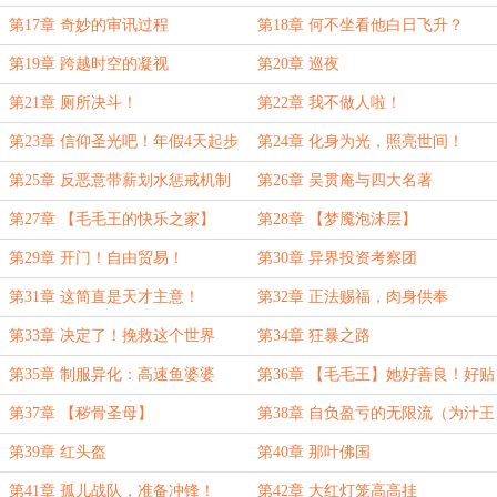
她！
第17章 奇妙的审讯过程
第18章 何不坐看他白日飞升？
第19章 跨越时空的凝视
第20章 巡夜
第21章 厕所决斗！
第22章 我不做人啦！
第23章 信仰圣光吧！年假4天起步
第24章 化身为光，照亮世间！
第25章 反恶意带薪划水惩戒机制
第26章 吴贯庵与四大名著
第27章 【毛毛王的快乐之家】
第28章 【梦魇泡沫层】
第29章 开门！自由贸易！
第30章 异界投资考察团
第31章 这简直是天才主意！
第32章 正法赐福，肉身供奉
第33章 决定了！挽救这个世界
第34章 狂暴之路
第35章 制服异化：高速鱼婆婆
第36章 【毛毛王】她好善良！好贴
心！
第37章 【秽骨圣母】
第38章 自负盈亏的无限流（为汁王
加更啊！）
第39章 红头盔
第40章 那叶佛国
第41章 孤儿战队，准备冲锋！
第42章 大红灯笼高高挂