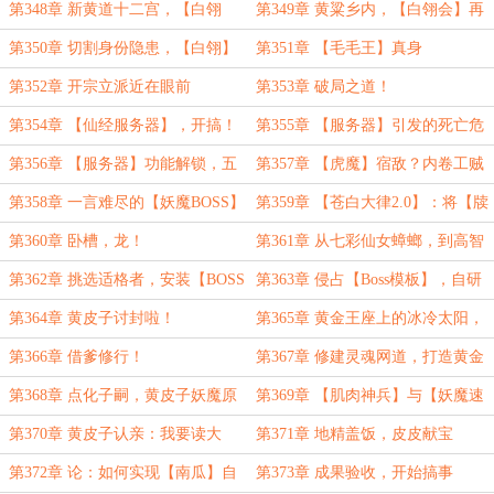
湖
第348章 新黄道十二宫，【白翎
第349章 黄粱乡内，【白翎会】再
会】集结！
团建
第350章 切割身份隐患，【白翎】
第351章 【毛毛王】真身
扩张
第352章 开宗立派近在眼前
第353章 破局之道！
第354章 【仙经服务器】，开搞！
第355章 【服务器】引发的死亡危
机
第356章 【服务器】功能解锁，五
第357章 【虎魔】宿敌？内卷工贼
大【妖魔灵根】
【血海夜叉】！
第358章 一言难尽的【妖魔BOSS】
第359章 【苍白大律2.0】：将【牍
们！
灵】变成自己的形状！
第360章 卧槽，龙！
第361章 从七彩仙女蟑螂，到高智
商黄皮子
第362章 挑选适格者，安装【BOSS
第363章 侵占【Boss模板】，自研
模板】
模式【鼠式呼吸】
第364章 黄皮子讨封啦！
第365章 黄金王座上的冰冷太阳，
亚空间第五魔神：【黄皮皮！】
第366章 借爹修行！
第367章 修建灵魂网道，打造黄金
马桶！
第368章 点化子嗣，黄皮子妖魔原
第369章 【肌肉神兵】与【妖魔速
体
成.儿童学习机】
第370章 黄皮子认亲：我要读大
第371章 地精盖饭，皮皮献宝
学，考地质学土木！
第372章 论：如何实现【南瓜】自
第373章 成果验收，开始搞事