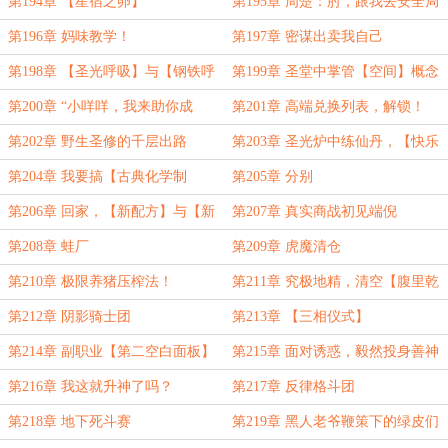
第194章 【星宿之卵】
第195章 周楚：肘，跟我去安全局
接受调查！
第196章 妈味教学！
第197章 密谋出卖我自己
第198章 【圣光呼吸】与【钢铁呼
第199章 圣堂中掌管【空间】概念
吸】
的神！
第200章 “小咩咩，我来助你成
第201章 高端兑换列表，解锁！
仙！”
第202章 野生圣修的千层出路
第203章 圣光炉中练仙丹，【快乐
之家】三巨头。
第204章 我要搞【古典化学制
第205章 分别
药】！
第206章 回家，【新配方】与【新
第207章 真实商战初见端倪
秘仪】
第208章 蛙厂
第209章 虎魔清仓
第210章 极限养猪压榨法！
第211章 究极地精，清空【腹里乾
坤】
第212章 阴影骑士团
第213章 【三相仪式】
第214章 副职业【第二空白面板】
第215章 面对诱惑，毅然投身善神
阵营！
第216章 我这就升神了吗？
第217章 反律格斗团
第218章 地下死斗赛
第219章 黑人老爷鞭策下的绿皮们