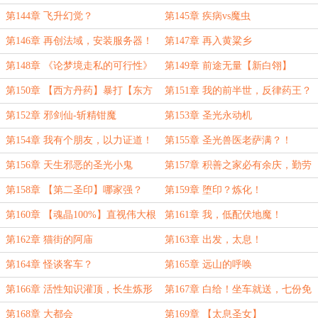
第144章 飞升幻觉？
第145章 疾病vs魔虫
第146章 再创法域，安装服务器！
第147章 再入黄粱乡
第148章 《论梦境走私的可行性》
第149章 前途无量【新白翎】
第150章 【西方丹药】暴打【东方
第151章 我的前半世，反律药王？
魔药】
第152章 邪剑仙-斩精钳魔
第153章 圣光永动机
第154章 我有个朋友，以力证道！
第155章 圣光兽医老萨满？！
第156章 天生邪恶的圣光小鬼
第157章 积善之家必有余庆，勤劳
的袁师傅理当被世界善待！
第158章 【第二圣印】哪家强？
第159章 堕印？炼化！
第160章 【魂晶100%】直视伟大根
第161章 我，低配伏地魔！
源！
第162章 猫街的阿庙
第163章 出发，太息！
第164章 怪谈客车？
第165章 远山的呼唤
第166章 活性知识灌顶，长生炼形
第167章 白给！坐车就送，七份免
大法
费超凡传承
第168章 大都会
第169章 【太息圣女】