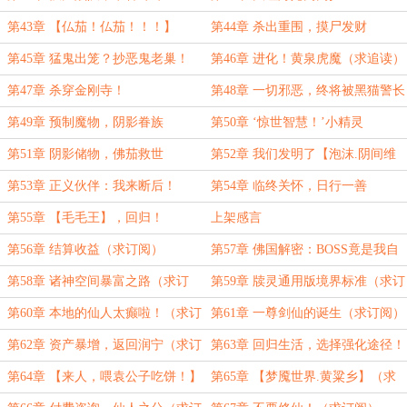
第43章 【仏茄！仏茄！！！】
第44章 杀出重围，摸尸发财
第45章 猛鬼出笼？抄恶鬼老巢！
第46章 进化！黄泉虎魔（求追读）
第47章 杀穿金刚寺！
第48章 一切邪恶，终将被黑猫警长
绳之以法！
第49章 预制魔物，阴影眷族
第50章 ‘惊世智慧！’小精灵
第51章 阴影储物，佛茄救世
第52章 我们发明了【泡沫.阴间维
度】！
第53章 正义伙伴：我来断后！
第54章 临终关怀，日行一善
第55章 【毛毛王】，回归！
上架感言
第56章 结算收益（求订阅）
第57章 佛国解密：BOSS竟是我自
己（求订阅）
第58章 诸神空间暴富之路（求订
第59章 牍灵通用版境界标准（求订
阅！）
阅）
第60章 本地的仙人太癫啦！（求订
第61章 一尊剑仙的诞生（求订阅）
阅））
第62章 资产暴增，返回润宁（求订
第63章 回归生活，选择强化途径！
阅）
（求订阅）
第64章 【来人，喂袁公子吃饼！】
第65章 【梦魇世界.黄粱乡】（求