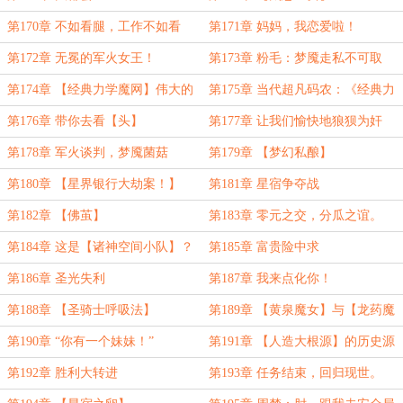
第170章 不如看腿，工作不如看
第171章 妈妈，我恋爱啦！
腿！
第172章 无冕的军火女王！
第173章 粉毛：梦魇走私不可取
第174章 【经典力学魔网】伟大的
第175章 当代超凡码农：《经典力
当代魔法复兴！
学编程语言》
第176章 带你去看【头】
第177章 让我们愉快地狼狈为奸
吧！
第178章 军火谈判，梦魇菌菇
第179章 【梦幻私酿】
第180章 【星界银行大劫案！】
第181章 星宿争夺战
第182章 【佛茧】
第183章 零元之交，分瓜之谊。
第184章 这是【诸神空间小队】？
第185章 富贵险中求
第186章 圣光失利
第187章 我来点化你！
第188章 【圣骑士呼吸法】
第189章 【黄泉魔女】与【龙药魔
狼】
第190章 “你有一个妹妹！”
第191章 【人造大根源】的历史源
头
第192章 胜利大转进
第193章 任务结束，回归现世。