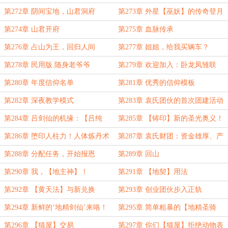
第272章 阴间宝地，山君洞府
第273章 外星【巫妖】的传奇登月
人生
第274章 山君开府
第275章 血脉传承
第276章 占山为王，回归人间
第277章 姐姐，给我买辆车？
第278章 民用版.随身老爷爷
第279章 欢迎加入：卧龙凤雏联
盟！
第280章 年度信仰名单
第281章 优秀的信仰模板
第282章 深夜教学模式
第283章 袁氏团伙的首次团建活动
第284章 吕剑仙的机缘：【吕纯
第285章 【铸印】新的圣光奥义！
羊】？
第286章 堕印人柱力！人体炼丹术
第287章 袁氏财团：资金雄厚、产
业庞大！
第288章 分配任务，开始报恩
第289章 回山
第290章 我，【地主神】！
第291章 【地契】用法
第292章 【黄天法】与新兑换
第293章 创业团伙步入正轨
第294章 新鲜的‘地精剑仙’来咯！
第295章 简单粗暴的【地精圣骑
士】就职仪式
第296章 【猫屋】交易
第297章 你们【猫屋】拒绝动物表