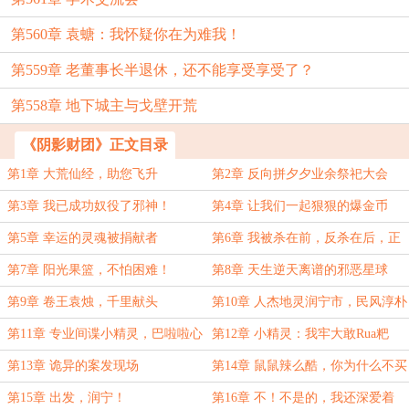
第560章 袁螗：我怀疑你在为难我！
第559章 老董事长半退休，还不能享受享受了？
第558章 地下城主与戈壁开荒
《阴影财团》正文目录
第1章 大荒仙经，助您飞升
第2章 反向拼夕夕业余祭祀大会
第3章 我已成功奴役了邪神！
第4章 让我们一起狠狠的爆金币
吧！
第5章 幸运的灵魂被捐献者
第6章 我被杀在前，反杀在后，正
当防卫！
第7章 阳光果篮，不怕困难！
第8章 天生逆天离谱的邪恶星球
第9章 卷王袁烛，千里献头
第10章 人杰地灵润宁市，民风淳朴
太息城
第11章 专业间谍小精灵，巴啦啦心
第12章 小精灵：我牢大敢Rua粑
灵导师。
粑！
第13章 诡异的案发现场
第14章 鼠鼠辣么酷，你为什么不买
一个呢？
第15章 出发，润宁！
第16章 不！不是的，我还深爱着