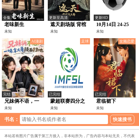
全集
更新至高清
更新HD
老味新生
遮天剧场版 背棺
10月14日 24-25
未知
战王腾
未知
赛季欧国联第4
未知
轮 奥地利VS挪
AI漫剧
足球
女频恋爱
威
完结
已完结
已完结
兄妹俩不语，一
蒙超联赛四分之
君临裙下
味拿大哥颜面扫
未知
一决赛 第一回合
未知
未知
地
乌兰察布队VS包
书名：
头队20260804
本站若有图片广告属于第三方接入，非本站所为，广告内容与本站无关，不代表