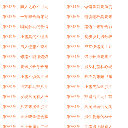
第743章、防人之心不可无
第744章、做错事就要负责
第745章、一拍即合两弟兄
第746章、电缆老板真要来
第747章、瞬间触动的爱情
第748章、路边下来拍合影
第749章、小雪真的不懂酒
第750章、初步谈判遇分歧
第751章、男人也想不奋斗
第752章、成立快递卖土豆
第753章、修路不能用炮炸
第754章、强行开溜要渡江
第755章、要米乡长穿长裙
第756章、涉及利益私心现
第757章、小雪不慎落江里
第758章、政敌为难阳卫东
第759章、四方联动找八斤
第760章、小雪失踪金沙江
第761章、发现溶洞有人声
第762章、找遍沿江无尸首
第763章、八方来援金沙江
第764章、溶洞里面仙女跳
第765章、天天吃鱼也会腻
第766章、抓住蔓藤荡秋千
第767章、三上悬崖到二平
第768章、半路遇上敲诈人