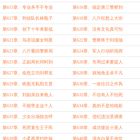
第615章、专业杀手不专业
第616章、搞定唐三警察到
第617章、刑侦队长林瓶子
第618章、八斤狂怒上大街
第619章、创下十年来新低
第620章、没有文化真可怕
第621章、鸟语说服女明星
第622章、警察终于到现场
第623章、八斤重回警察局
第624章、军人行动听指挥
第625章、正副局长同时到
第626章、市局过来要提人
第627章、临危立功刘帮友
第628章、就地免去卓不凡
第629章、铁面无私阳文君
第630章、一改往日之作风
第631章、刘副亲自来救人
第632章、不信有人不怕死
第633章、不能带走这个人
第634章、真的不是拍电影
第635章、少女出场惊吉呼
第636章、违纪违法受调查
第637章、死而复生王子民
第638章、成功接近小美人
第639章、小柔再度约吃饭
第640章、清水白菜不放盐