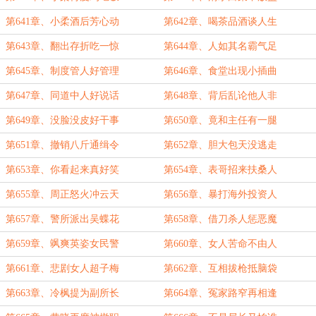
第641章、小柔酒后芳心动
第642章、喝茶品酒谈人生
第643章、翻出存折吃一惊
第644章、人如其名霸气足
第645章、制度管人好管理
第646章、食堂出现小插曲
第647章、同道中人好说话
第648章、背后乱论他人非
第649章、没脸没皮好干事
第650章、竟和主任有一腿
第651章、撤销八斤通缉令
第652章、胆大包天没逃走
第653章、你看起来真好笑
第654章、表哥招来扶桑人
第655章、周正怒火冲云天
第656章、暴打海外投资人
第657章、警所派出吴蝶花
第658章、借刀杀人惩恶魔
第659章、飒爽英姿女民警
第660章、女人苦命不由人
第661章、悲剧女人超子梅
第662章、互相拔枪抵脑袋
第663章、冷枫提为副所长
第664章、冤家路窄再相逢