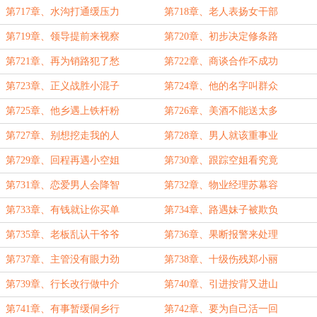
第717章、水沟打通缓压力
第718章、老人表扬女干部
第719章、领导提前来视察
第720章、初步决定修条路
第721章、再为销路犯了愁
第722章、商谈合作不成功
第723章、正义战胜小混子
第724章、他的名字叫群众
第725章、他乡遇上铁杆粉
第726章、美酒不能送太多
第727章、别想挖走我的人
第728章、男人就该重事业
第729章、回程再遇小空姐
第730章、跟踪空姐看究竟
第731章、恋爱男人会降智
第732章、物业经理苏幕容
第733章、有钱就让你买单
第734章、路遇妹子被欺负
第735章、老板乱认干爷爷
第736章、果断报警来处理
第737章、主管没有眼力劲
第738章、十级伤残郑小丽
第739章、行长改行做中介
第740章、引进按背又进山
第741章、有事暂缓侗乡行
第742章、要为自己活一回