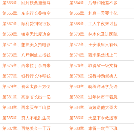
第563章、回到扶桑遭羞辱
第564章、后母和她差不多
第565章、东东行长桑植空
第566章、利息一天要十亿
第567章、顺利贷到银行款
第568章、工人半夜来讨薪
第569章、镇定无比度边金
第570章、林木化及进医院
第571章、想抓美女拍电影
第572章、王安眼里只有钱
第573章、八斤到处去找钱
第574章、西米果然找上门
第575章、西米拉丁亲自来
第576章、取得省一级支持
第577章、银行行长转移钱
第578章、没得冲劲就换人
第579章、资金太多不方便
第580章、骑着洋马学英语
第581章、高副省长出一亿
第582章、过年休市干着急
第583章、西米买在半山腰
第584章、诗娅送他大哥大
第585章、穷人不敢乱生病
第586章、天皇下令救股市
第587章、再挖美金一千万
第588章、难得一次早下班