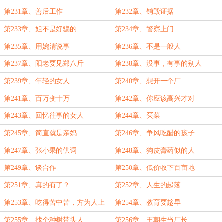
好死
第231章、善后工作
第232章、销毁证据
第233章、姐不是好骗的
第234章、警察上门
第235章、用婉清说事
第236章、不是一般人
第237章、阳老要见郑八斤
第238章、没事，有事的别人
第239章、年轻的女人
第240章、想开一个厂
第241章、百万变十万
第242章、你应该高兴才对
第243章、回忆往事的女人
第244章、买菜
第245章、简直就是亲妈
第246章、争风吃醋的孩子
第247章、张小果的供词
第248章、狗皮膏药似的人
第249章、谈合作
第250章、低价收下百亩地
第251章、真的有了？
第252章、人生的起落
第253章、吃得苦中苦，方为人上
第254章、教育要趁早
人
第255章、找个种树带头人
第256章、王朝生当厂长