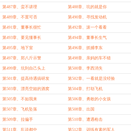
第487章、蛮不讲理
第488章、坑的就是你
第489章、不置可否
第490章、寻找发动机
第491章、董事长很忙
第492章、滚一个看看
第493章、要见懂事长
第494章、董事长生气
第495章、地下室
第496章、抓捕李东
第497章、郑八斤示警
第498章、亲妈的车不错
第499章、坑到自己头上
第500章、李西消失
第501章、提高待遇搞研发
第502章、一看就是没经验
第503章、漂亮空姐的酒窝
第504章、打劫飞机
第505章、不如我来
第506章、勇敢的小女孩
第507章、飞机坠落
第508章、出国
第509章、拉偏手
第510章、遭遇枪击
第511章、乱说都中
第512章、训练有素的军人