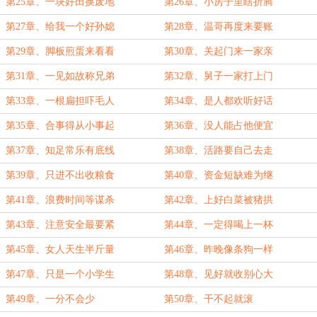
第25章、一块好田换废地
第26章、小房子里瞎折腾
第27章、给我一个好孙媳
第28章、温哥再度来要账
第29章、脚板煎蛋来看看
第30章、关起门来一家亲
第31章、一见如故称兄弟
第32章、舅子一家打上门
第33章、一根扁担吓毛人
第34章、是人都欢听好话
第35章、合事得从小事起
第36章、没人能占他便宜
第37章、知足常乐有底线
第38章、活路要自己去走
第39章、只进不出收粮食
第40章、资金短缺难为继
第41章、浪费时间等谋杀
第42章、上好白菜被猪拱
第43章、注意安全最要紧
第44章、一定得喝上一杯
第45章、女人天生半斤量
第46章、昨晚像条狗一样
第47章、只是一个小学生
第48章、见好就收别心大
第49章、一分不会少
第50章、干不起就滚