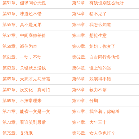
第51章、但求问心无愧
第52章、有钱也别这么玩呀
第53章、味道还不错
第54章、猪不见了
第55章、真不是兄弟
第56章、我怎么知道
第57章、中间商赚差价
第58章、想抢生意
第59章、诚信为本
第60章、姐姐，你变了
第61章、一动，不动
第62章、自古同行多仇恨
第63章、关键就是没钱
第64章、谁上谁的当
第65章、天亮才见马牙霜
第66章、戏演得不错
第67章、没文化，真可怕
第68章、毅力不够
第69章、不按常理来
第70章、分期
第71章、能省一文是一文
第72章、我坐着，你站着
第73章、看谁笑到最后
第74章、大年三十
第75章、臭流氓
第76章、女人你也打？