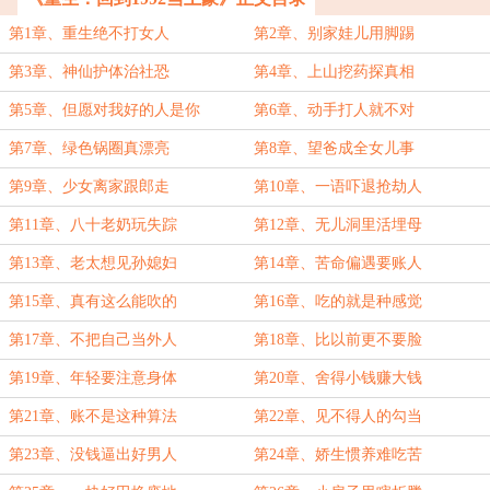
第1章、重生绝不打女人
第2章、别家娃儿用脚踢
第3章、神仙护体治社恐
第4章、上山挖药探真相
第5章、但愿对我好的人是你
第6章、动手打人就不对
第7章、绿色锅圈真漂亮
第8章、望爸成全女儿事
第9章、少女离家跟郎走
第10章、一语吓退抢劫人
第11章、八十老奶玩失踪
第12章、无儿洞里活埋母
第13章、老太想见孙媳妇
第14章、苦命偏遇要账人
第15章、真有这么能吹的
第16章、吃的就是种感觉
第17章、不把自己当外人
第18章、比以前更不要脸
第19章、年轻要注意身体
第20章、舍得小钱赚大钱
第21章、账不是这种算法
第22章、见不得人的勾当
第23章、没钱逼出好男人
第24章、娇生惯养难吃苦