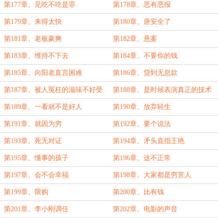
第177章、见吃不吃是罪
第178章、恶有恶报
第179章、来得太快
第180章、唐安全了
第181章、老板豪爽
第182章、悬案
第183章、维持不下去
第184章、不要你的钱
第185章、向阳老直言困难
第186章、贷到无息款
第187章、被人冤枉的滋味不好受
第188章、是时候表演真正的技术
第189章、一看就不是好人
第190章、放弃轻生
第191章、就因为穷
第192章、要个说法
第193章、死无对证
第194章、矛头直指王艳
第195章、懂事的孩子
第196章、这不正常
第197章、会不会幸福
第198章、大家都是穷苦人
第199章、限购
第200章、比有钱
第201章、李小刚调任
第202章、电影的声音