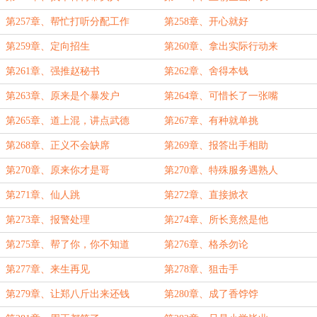
第257章、帮忙打听分配工作
第258章、开心就好
第259章、定向招生
第260章、拿出实际行动来
第261章、强推赵秘书
第262章、舍得本钱
第263章、原来是个暴发户
第264章、可惜长了一张嘴
第265章、道上混，讲点武德
第267章、有种就单挑
第268章、正义不会缺席
第269章、报答出手相助
第270章、原来你才是哥
第270章、特殊服务遇熟人
第271章、仙人跳
第272章、直接掀衣
第273章、报警处理
第274章、所长竟然是他
第275章、帮了你，你不知道
第276章、格杀勿论
第277章、来生再见
第278章、狙击手
第279章、让郑八斤出来还钱
第280章、成了香饽饽