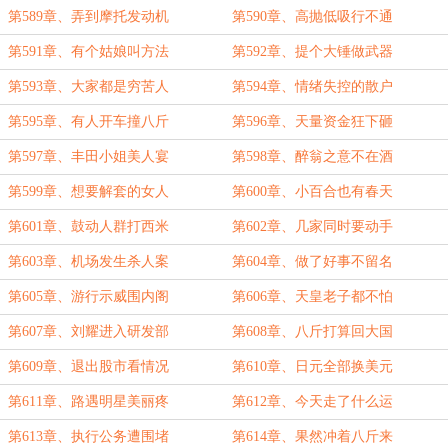
第589章、弄到摩托发动机
第590章、高抛低吸行不通
第591章、有个姑娘叫方法
第592章、提个大锤做武器
第593章、大家都是穷苦人
第594章、情绪失控的散户
第595章、有人开车撞八斤
第596章、天量资金狂下砸
第597章、丰田小姐美人宴
第598章、醉翁之意不在酒
第599章、想要解套的女人
第600章、小百合也有春天
第601章、鼓动人群打西米
第602章、几家同时要动手
第603章、机场发生杀人案
第604章、做了好事不留名
第605章、游行示威围内阁
第606章、天皇老子都不怕
第607章、刘耀进入研发部
第608章、八斤打算回大国
第609章、退出股市看情况
第610章、日元全部换美元
第611章、路遇明星美丽疼
第612章、今天走了什么运
第613章、执行公务遭围堵
第614章、果然冲着八斤来