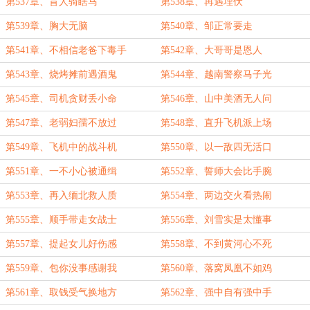
第537章、盲人骑瞎马
第538章、再遇埋伏
第539章、胸大无脑
第540章、邹正常要走
第541章、不相信老爸下毒手
第542章、大哥哥是恩人
第543章、烧烤摊前遇酒鬼
第544章、越南警察马子光
第545章、司机贪财丢小命
第546章、山中美酒无人问
第547章、老弱妇孺不放过
第548章、直升飞机派上场
第549章、飞机中的战斗机
第550章、以一敌四无活口
第551章、一不小心被通缉
第552章、誓师大会比手腕
第553章、再入缅北救人质
第554章、两边交火看热闹
第555章、顺手带走女战士
第556章、刘雪实是太懂事
第557章、提起女儿好伤感
第558章、不到黄河心不死
第559章、包你没事感谢我
第560章、落窝凤凰不如鸡
第561章、取钱受气换地方
第562章、强中自有强中手