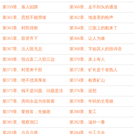
第359章、落入陷阱
第360章、走不到头的通道
第361章、思想不能滑坡
第362章、地道里的枪声
第363章、村民得救
第364章、江面上的船来了
第365章、双管齐下
第366章、让人为难
第367章、法人陈无志
第368章、字如其人的段诗语
第369章、指点富二入驻江边
第370章、床上有人
第371章、村里来干部
第372章、矿长是个老熟人
第373章、绝不优亲厚友
第374章、检查矿山
第375章、钱不是问题、问题是没
第376章、设想
钱
第377章、房间永远为你留着
第378章、年轻的丈母娘
第379章、要致富，先修路
第380章、复工
第381章、视察洞口
第382章、滋补一番
第283章、点兵点将
第284章、分工大会