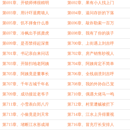
第691章、开锁师傅很精明
第692章、果有小人找上门
第693章、用计吓退爬墙人
第694章、逼问存折的下落
第695章、饥不择食什么香
第696章、敲诈勒索一百万
第697章、冷枫出手抓龚虎
第698章、我有了你的孩子
第699章、是否禁得起深查
第700章、上街遇上刘吉呼
第701章、书记亲自来问话
第702章、房产销售眇视人
第703章、开除扫地老阿姨
第704章、阿姨肯定不简单
第705章、阿姨竟是董事长
第706章、全线崩溃刘吉呼
第707章、千年古城千年名
第708章、我的外孙自己宠
第709章、成功接近老爷子
第710章、偶遇大佬马一鸣
第711章、小雪表白郑八斤
第712章、村里遭贼被拦下
第713章、小偷竟是刘天常
第714章、江水上升得重视
第715章、堵断江水形成湖
第716章、冒充厅长安排人