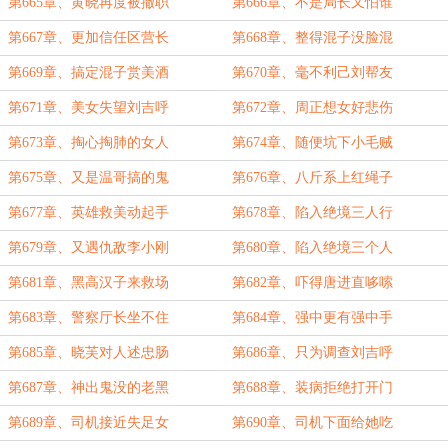
第665章、黄晓再度被撤职
第666章、不是局长又怕谁
第667章、更加信任区营长
第668章、整得混子没脸混
第669章、搞定混子赏美酒
第670章、毫不利己刘帮友
第671章、美女失望刘吉呼
第672章、周正想女好悲伤
第673章、掏心掏肺的女人
第674章、随便坑下小毛贼
第675章、又是温哥搞的鬼
第676章、八斤系上红绳子
第677章、英雄救美动起手
第678章、陷入绝境三人行
第679章、又遇仇敌李小刚
第680章、陷入绝境三个人
第681章、黑高汉子来救场
第682章、吓得唐进直哆嗦
第683章、警察厅长坐不住
第684章、强中更有强中手
第685章、晓芙对人述忠肠
第686章、只为调查刘吉呼
第687章、神出鬼没的老黑
第688章、装病拒绝打开门
第689章、司机接近失足女
第690章、司机下面给她吃