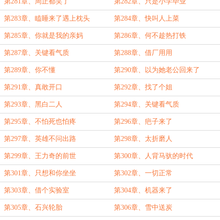
第281章、周正都笑了
第282章、只是小学毕业
第283章、瞌睡来了遇上枕头
第284章、快叫人上菜
第285章、你就是我的亲妈
第286章、何不趁热打铁
第287章、关键看气质
第288章、借厂用用
第289章、你不懂
第290章、以为她老公回来了
第291章、真敢开口
第292章、找了个姐
第293章、黑白二人
第294章、关键看气质
第295章、不怕死也怕疼
第296章、疤子来了
第297章、英雄不问出路
第298章、太折磨人
第299章、王力奇的前世
第300章、人背马驮的时代
第301章、只想和你坐坐
第302章、一切正常
第303章、借个实验室
第304章、机器来了
第305章、石兴轮胎
第306章、雪中送炭