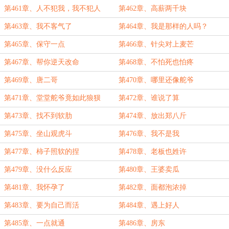
第461章、人不犯我，我不犯人
第462章、高薪两千块
第463章、我不客气了
第464章、我是那样的人吗？
第465章、保守一点
第466章、针尖对上麦芒
第467章、帮你逆天改命
第468章、不怕死也怕疼
第469章、唐二哥
第470章、哪里还像舵爷
第471章、堂堂舵爷竟如此狼狈
第472章、谁说了算
第473章、找不到软肋
第474章、放出郑八斤
第475章、坐山观虎斗
第476章、我不是我
第477章、柿子照软的捏
第478章、老板也姓许
第479章、没什么反应
第480章、王婆卖瓜
第481章、我怀孕了
第482章、面都泡浓掉
第483章、要为自己而活
第484章、遇上好人
第485章、一点就通
第486章、房东