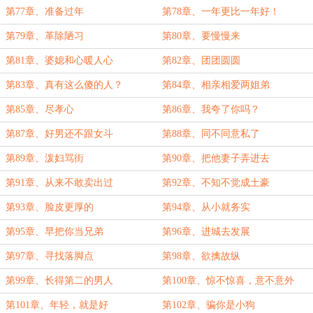
第77章、准备过年
第78章、一年更比一年好！
第79章、革除陋习
第80章、要慢慢来
第81章、婆媳和心暖人心
第82章、团团圆圆
第83章、真有这么傻的人？
第84章、相亲相爱两姐弟
第85章、尽孝心
第86章、我夸了你吗？
第87章、好男还不跟女斗
第88章、同不同意私了
第89章、泼妇骂街
第90章、把他妻子弄进去
第91章、从来不敢卖出过
第92章、不知不觉成土豪
第93章、脸皮更厚的
第94章、从小就务实
第95章、早把你当兄弟
第96章、进城去发展
第97章、寻找落脚点
第98章、欲擒故纵
第99章、长得第二的男人
第100章、惊不惊喜，意不意外
第101章、年轻，就是好
第102章、骗你是小狗