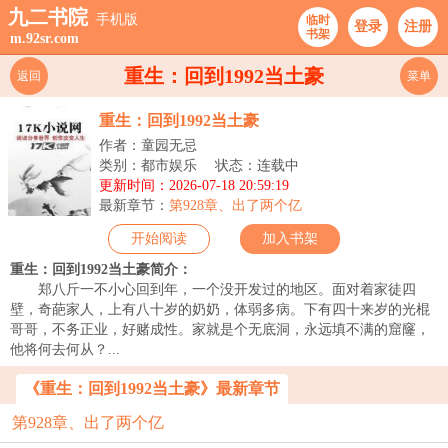
九二书院
手机版
临时
登录
注册
书架
m.92sr.com
重生：回到1992当土豪
返回
菜单
重生：回到1992当土豪
作者：童园无忌
类别：都市娱乐
状态：连载中
更新时间：2026-07-18 20:59:19
最新章节：
第928章、出了两个亿
开始阅读
加入书架
重生：回到1992当土豪简介：
郑八斤一不小心回到年，一个没开发过的地区。面对着家徒四
壁，奇葩家人，上有八十岁的奶奶，体弱多病。下有四十来岁的光棍
哥哥，不务正业，好赌成性。家就是个无底洞，永远填不满的窟窿，
他将何去何从？...
《重生：回到1992当土豪》最新章节
第928章、出了两个亿