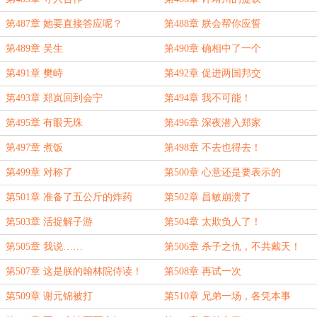
第487章 她要直接答应呢？
第488章 朕会帮你应誓
第489章 吴生
第490章 确相中了一个
第491章 樊峙
第492章 促进两国邦交
第493章 郑岚回到会宁
第494章 我不可能！
第495章 有眼无珠
第496章 深夜潜入郑家
第497章 煮饭
第498章 不去也得去！
第499章 对称了
第500章 心意还是要表示的
第501章 准备了五公斤的炸药
第502章 昌敏崩溃了
第503章 活捉解子游
第504章 太欺负人了！
第505章 我说……
第506章 杀子之仇，不共戴天！
第507章 这是朕的翰林院侍读！
第508章 再试一次
第509章 谢元锦被打
第510章 兄弟一场，各凭本事