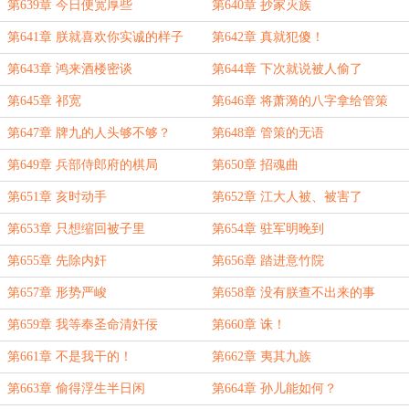
第639章 今日便宽厚些
第640章 抄家灭族
第641章 朕就喜欢你实诚的样子
第642章 真就犯傻！
第643章 鸿来酒楼密谈
第644章 下次就说被人偷了
第645章 祁宽
第646章 将萧漪的八字拿给管策
第647章 牌九的人头够不够？
第648章 管策的无语
第649章 兵部侍郎府的棋局
第650章 招魂曲
第651章 亥时动手
第652章 江大人被、被害了
第653章 只想缩回被子里
第654章 驻军明晚到
第655章 先除内奸
第656章 踏进意竹院
第657章 形势严峻
第658章 没有朕查不出来的事
第659章 我等奉圣命清奸佞
第660章 诛！
第661章 不是我干的！
第662章 夷其九族
第663章 偷得浮生半日闲
第664章 孙儿能如何？