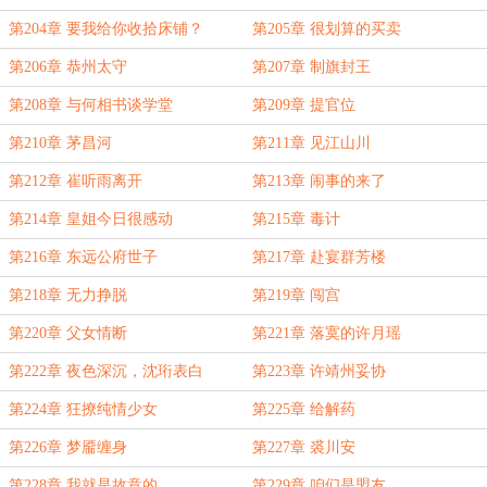
第204章 要我给你收拾床铺？
第205章 很划算的买卖
第206章 恭州太守
第207章 制旗封王
第208章 与何相书谈学堂
第209章 提官位
第210章 茅昌河
第211章 见江山川
第212章 崔听雨离开
第213章 闹事的来了
第214章 皇姐今日很感动
第215章 毒计
第216章 东远公府世子
第217章 赴宴群芳楼
第218章 无力挣脱
第219章 闯宫
第220章 父女情断
第221章 落寞的许月瑶
第222章 夜色深沉，沈珩表白
第223章 许靖州妥协
第224章 狂撩纯情少女
第225章 给解药
第226章 梦靥缠身
第227章 裘川安
第228章 我就是故意的
第229章 咱们是盟友