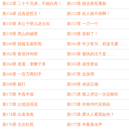
第152章 二十个兄弟，不能白死！
第153章 镇北将军潘彪
第154章 还真是熙王！
第155章 此人留不得啊！
第156章 本公子明儿还点你
第157章 一刀一个
第158章 西山的秘密
第159章 发财了！
第160章 陆韫见崔听雨
第161章 年少有为，前途无量……
第162章 夜宿河州府
第163章 最快的法子是……
第164章 老庞，拿鞭子来
第165章 叔侄密会
第166章 一百万两到手
第167章 逗侯周
第168章 敲打
第169章 劝说立储
第170章 半真半假
第171章 都上岸过一次还敢吃
第172章 让他没得选
第173章 何相书约见韩佑
第174章 出发淮南
第175章 瞿大人看我如何？
第176章 主次钉死
第177章 半夜落水声