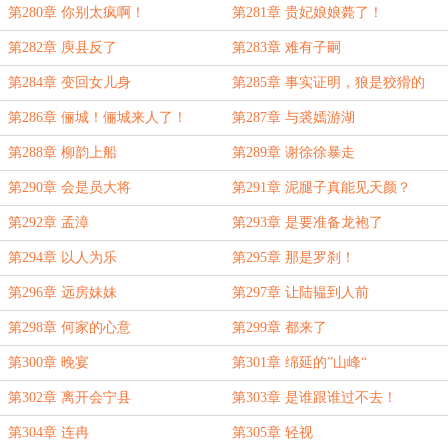
第280章 你别太疯啊！
第281章 贵妃娘娘薨了！
第282章 庾县反了
第283章 难有子嗣
第284章 变回女儿身
第285章 事实证明，狼是狡猾的
第286章 俪城！俪城来人了！
第287章 与裘嫣游湖
第288章 柳韵上船
第289章 谢徐徐暴走
第290章 会是员大将
第291章 泥腿子真能见天颜？
第292章 孟漳
第293章 是要准备龙袍了
第294章 以人为乐
第295章 那是罗刹！
第296章 远房妹妹
第297章 让陆韫到人前
第298章 何家的心意
第299章 都来了
第300章 晚宴
第301章 绵延的”山峰“
第302章 离开会宁县
第303章 是谁跟谁过不去！
第304章 连冉
第305章 轻视