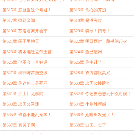
层地狱！
第615章 朕就当这个暴君！
第616章 伤心的齐迢
第617章 找到金闻
第618章 是没有过
第619章 苏洛君离开会宁
第620章 魂兮！归兮！
第621章 园子里聊天
第622章 明日酉时，藏书阁起火
第623章 将木雕送去帝王宫
第624章 鱼已进网
第625章 他不会一直好运
第626章 你中计了！
第627章 柳韵与萧漪交谈
第628章 双方都很高兴
第629章 你这何止是死罪
第630章 忠国公揍牌九
第631章 江山川见柳韵
第632章 你还要愚忠到什么时候！
第633章 忠国公昏迷
第634章 小别胜新婚
第635章 谁都不能乱秦国！
第636章 她哪里发光了！
第637章 真哭了啊
第638章 业国、亡了