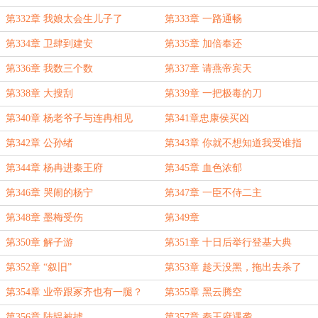
第332章 我娘太会生儿子了
第333章 一路通畅
第334章 卫肆到建安
第335章 加倍奉还
第336章 我数三个数
第337章 请燕帝宾天
第338章 大搜刮
第339章 一把极毒的刀
第340章 杨老爷子与连冉相见
第341章忠康侯买凶
第342章 公孙绪
第343章 你就不想知道我受谁指
使？
第344章 杨冉进秦王府
第345章 血色浓郁
第346章 哭闹的杨宁
第347章 一臣不侍二主
第348章 墨梅受伤
第349章
第350章 解子游
第351章 十日后举行登基大典
第352章 “叙旧”
第353章 趁天没黑，拖出去杀了
第354章 业帝跟冢齐也有一腿？
第355章 黑云腾空
第356章 陆韫被掳
第357章 秦王府遇袭