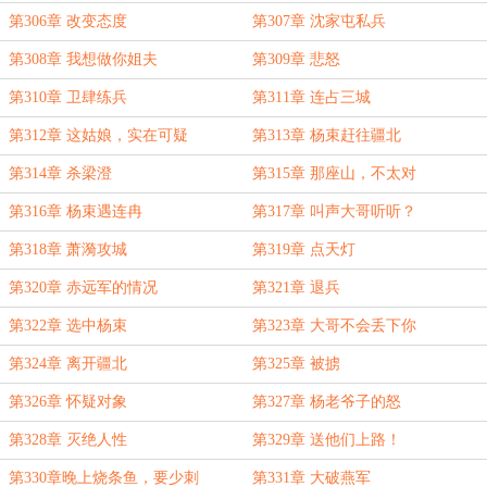
第306章 改变态度
第307章 沈家屯私兵
第308章 我想做你姐夫
第309章 悲怒
第310章 卫肆练兵
第311章 连占三城
第312章 这姑娘，实在可疑
第313章 杨束赶往疆北
第314章 杀梁澄
第315章 那座山，不太对
第316章 杨束遇连冉
第317章 叫声大哥听听？
第318章 萧漪攻城
第319章 点天灯
第320章 赤远军的情况
第321章 退兵
第322章 选中杨束
第323章 大哥不会丢下你
第324章 离开疆北
第325章 被掳
第326章 怀疑对象
第327章 杨老爷子的怒
第328章 灭绝人性
第329章 送他们上路！
第330章晚上烧条鱼，要少刺
第331章 大破燕军