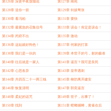
第126章 深更半夜放烟花
第127章 南苑
第128章 送你一箭
第129章 剑拔弩张
第130章 看冯柏
第131章 要快
第132章 最紧急的召集信号
第133章 误会！肯定是误会！
第134章 闭府不出
第135章 激动
第136章 这姑娘好狗色！
第137章 何家的打算
第138章 我们是一伙的
第139章 本世子的弓，射的极准
第140章 往后就是一家人
第141章 逼宫？我可是良民
第142章 心思各异
第143章 皇帝遇刺
第144章 共四百二十一两三钱
第145章 柳韵离开建安
第146章 恢复清明
第147章 郭奕逼宫
第148章 柔妃的诅咒
第149章 世子，出事了！
第150章 找到
第151章 螳螂捕蝉，黄雀在后