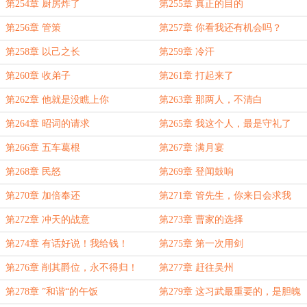
第254章 厨房炸了
第255章 真正的目的
第256章 管策
第257章 你看我还有机会吗？
第258章 以己之长
第259章 冷汗
第260章 收弟子
第261章 打起来了
第262章 他就是没瞧上你
第263章 那两人，不清白
第264章 昭词的请求
第265章 我这个人，最是守礼了
第266章 五车葛根
第267章 满月宴
第268章 民怒
第269章 登闻鼓响
第270章 加倍奉还
第271章 管先生，你来日会求我
第272章 冲天的战意
第273章 曹家的选择
第274章 有话好说！我给钱！
第275章 第一次用剑
第276章 削其爵位，永不得归！
第277章 赶往吴州
第278章 ”和谐“的午饭
第279章 这习武最重要的，是胆魄