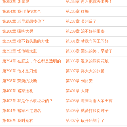
第282章 废崔晟
第283章 再叫把你丢出去！
第284章 我们情投意合
第285章 红梅
第286章 老早就想揍你了
第287章 吴州反了
第288章 嚎啕大哭
第289章 治不好的眼疾
第390章 摸不着头脑的方壮
第391章 替我向阎王问好
第392章 怪他嘴太脏
第393章 回头的路，早断了
第394章 在朕这，什么都是透明的
第395章 迟来的洞房花烛
第396章 他才是刀俎
第397章 得大大的张扬
第398章 萧漪的决断
第399章 刘裕安
第400章 褚家送礼
第401章 大赚
第402章 我是什么收垃圾的？
第403章 迎崔听雨入帝王宫
第404章 褚家不过虚名
第405章 就爱打脸伪君子
第406章 我叫秦君
第407章 该开始刻字了