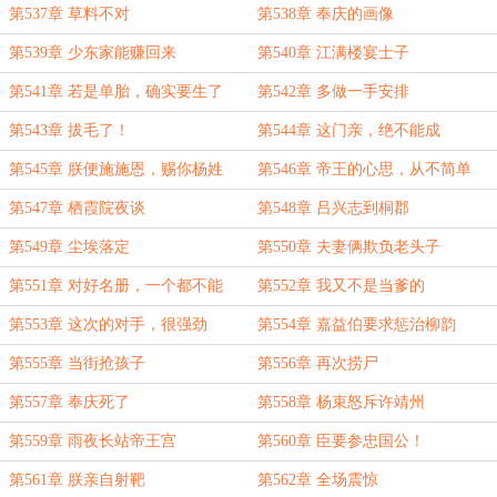
第537章 草料不对
第538章 奉庆的画像
第539章 少东家能赚回来
第540章 江满楼宴士子
第541章 若是单胎，确实要生了
第542章 多做一手安排
第543章 拔毛了！
第544章 这门亲，绝不能成
第545章 朕便施施恩，赐你杨姓
第546章 帝王的心思，从不简单
第547章 栖霞院夜谈
第548章 吕兴志到桐郡
第549章 尘埃落定
第550章 夫妻俩欺负老头子
第551章 对好名册，一个都不能
第552章 我又不是当爹的
漏！
第553章 这次的对手，很强劲
第554章 嘉益伯要求惩治柳韵
第555章 当街抢孩子
第556章 再次捞尸
第557章 奉庆死了
第558章 杨束怒斥许靖州
第559章 雨夜长站帝王宫
第560章 臣要参忠国公！
第561章 朕亲自射靶
第562章 全场震惊