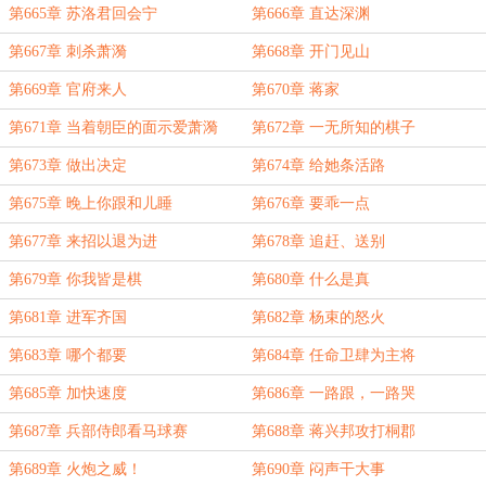
第665章 苏洛君回会宁
第666章 直达深渊
第667章 刺杀萧漪
第668章 开门见山
第669章 官府来人
第670章 蒋家
第671章 当着朝臣的面示爱萧漪
第672章 一无所知的棋子
第673章 做出决定
第674章 给她条活路
第675章 晚上你跟和儿睡
第676章 要乖一点
第677章 来招以退为进
第678章 追赶、送别
第679章 你我皆是棋
第680章 什么是真
第681章 进军齐国
第682章 杨束的怒火
第683章 哪个都要
第684章 任命卫肆为主将
第685章 加快速度
第686章 一路跟，一路哭
第687章 兵部侍郎看马球赛
第688章 蒋兴邦攻打桐郡
第689章 火炮之威！
第690章 闷声干大事