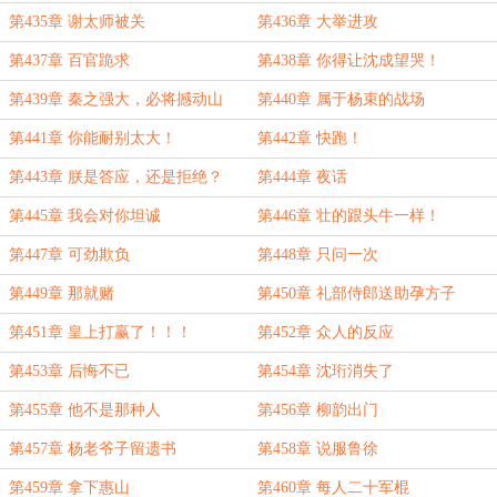
第435章 谢太师被关
第436章 大举进攻
第437章 百官跪求
第438章 你得让沈成望哭！
第439章 秦之强大，必将撼动山
第440章 属于杨束的战场
海！
第441章 你能耐别太大！
第442章 快跑！
第443章 朕是答应，还是拒绝？
第444章 夜话
第445章 我会对你坦诚
第446章 壮的跟头牛一样！
第447章 可劲欺负
第448章 只问一次
第449章 那就赌
第450章 礼部侍郎送助孕方子
第451章 皇上打赢了！！！
第452章 众人的反应
第453章 后悔不已
第454章 沈珩消失了
第455章 他不是那种人
第456章 柳韵出门
第457章 杨老爷子留遗书
第458章 说服鲁徐
第459章 拿下惠山
第460章 每人二十军棍