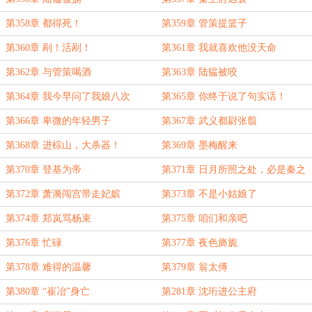
第358章 都得死！
第359章 管策提篮子
第360章 剐！活剐！
第361章 我就喜欢他没天命
第362章 与管策喝酒
第363章 陆韫被咬
第364章 我今早问了我娘八次
第365章 你终于说了句实话！
第366章 卑微的年轻男子
第367章 武义都尉张翦
第368章 进棕山，大杀器！
第369章 墨梅醒来
第370章 登基为帝
第371章 日月所照之处，必是秦之
疆土！
第372章 萧漪闯宫带走妃嫔
第373章 不是小姑娘了
第374章 郑岚骂杨束
第375章 咱们和亲吧
第376章 忙碌
第377章 夜色旖旎
第378章 难得的温馨
第379章 翁太傅
第380章 “崔冶”身亡
第281章 沈珩进公主府