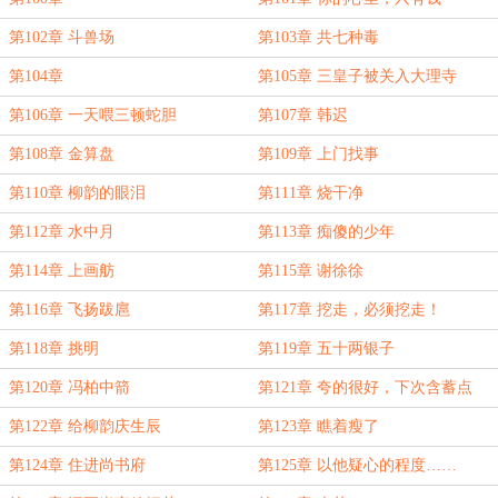
第102章 斗兽场
第103章 共七种毒
第104章
第105章 三皇子被关入大理寺
第106章 一天喂三顿蛇胆
第107章 韩迟
第108章 金算盘
第109章 上门找事
第110章 柳韵的眼泪
第111章 烧干净
第112章 水中月
第113章 痴傻的少年
第114章 上画舫
第115章 谢徐徐
第116章 飞扬跋扈
第117章 挖走，必须挖走！
第118章 挑明
第119章 五十两银子
第120章 冯柏中箭
第121章 夸的很好，下次含蓄点
第122章 给柳韵庆生辰
第123章 瞧着瘦了
第124章 住进尚书府
第125章 以他疑心的程度……