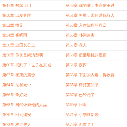
第47章 郑斌上门
第48章 你的嘴，本宫信不过
第50章 出发剿匪
第51章 将军，因何以貌取人
第52章 撞见
第53章 入住知府的府邸
第54章 崔听雨
第55章 扑朔迷离
第56章 业国长公主
第57章 救人
第58章 你倒是问清楚啊！
第59章 质量堪忧的屋顶
第60章 找到了！世子在东城
第61章 夜探
门！！！
第62章 杨束的震惊
第63章 下面的内容，得收费
第64章 见瞿元中
第65章 棒打范知举
第66章 争好处
第67章 已经跑了……
第68章 居然怀疑他的人品！
第69章 回返
第70章 回到建安
第71章 小别胜新婚
第72章 称二夫人
第73章 面首？！