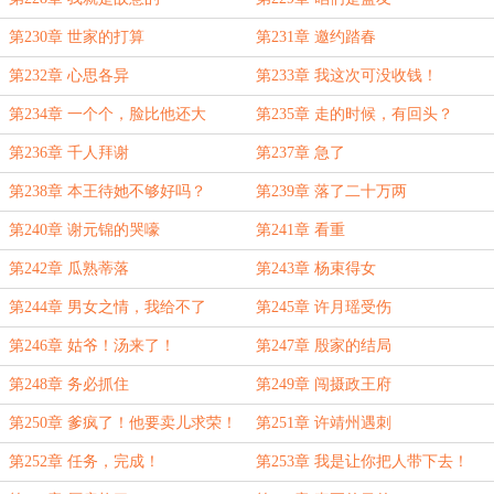
第230章 世家的打算
第231章 邀约踏春
第232章 心思各异
第233章 我这次可没收钱！
第234章 一个个，脸比他还大
第235章 走的时候，有回头？
第236章 千人拜谢
第237章 急了
第238章 本王待她不够好吗？
第239章 落了二十万两
第240章 谢元锦的哭嚎
第241章 看重
第242章 瓜熟蒂落
第243章 杨束得女
第244章 男女之情，我给不了
第245章 许月瑶受伤
第246章 姑爷！汤来了！
第247章 殷家的结局
第248章 务必抓住
第249章 闯摄政王府
第250章 爹疯了！他要卖儿求荣！
第251章 许靖州遇刺
第252章 任务，完成！
第253章 我是让你把人带下去！