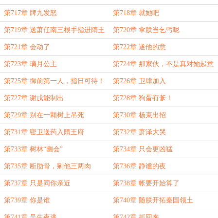
第717章 牌九发怒
第718章 就她吧
第719章 送萧任南三根手指进隋王
第720章 拿朕当乞丐呢
府
第721章 会动了
第722章 遂他的意
第723章 璃月公主
第724章 那家伙，不是真对她起意
了吧？
第725章 御前第一人，指日可待！
第726章 卫肆加入
第727章 谢戌能制出
第728章 狗蛋有爹！
第729章 别在一颗树上吊死
第730章 杨束出招
第731章 密卫送药入隋王府
第732章 萧泽大哭
第733章 树林“幽会”
第734章 只会更凶猛
第735章 断肋骨，剜他三两肉
第736章 静谧的夜
第737章 只是同你亲近
第738章 帐要开始算了
第739章 你是谁
第740章 随朕开拓秦国领土
第741章 吴生夜逃
第742章 抓回来