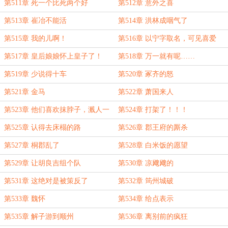
第511章 死一个比死两个好
第512章 意外之喜
第513章 崔冶不能活
第514章 洪林成咽气了
第515章 我的儿啊！
第516章 以宁字取名，可见喜爱
第517章 皇后娘娘怀上皇子了！
第518章 万一就有呢……
第519章 少说得十车
第520章 冢齐的怒
第521章 金马
第522章 萧国来人
第523章 他们喜欢抹脖子，溅人一
第524章 打架了！！！
身血
第525章 认得去床榻的路
第526章 郡王府的厮杀
第527章 桐郡乱了
第528章 白米饭的愿望
第529章 让胡良吉组个队
第530章 凉飕飕的
第531章 这绝对是被策反了
第532章 筠州城破
第533章 魏怀
第534章 给点表示
第535章 解子游到顺州
第536章 离别前的疯狂