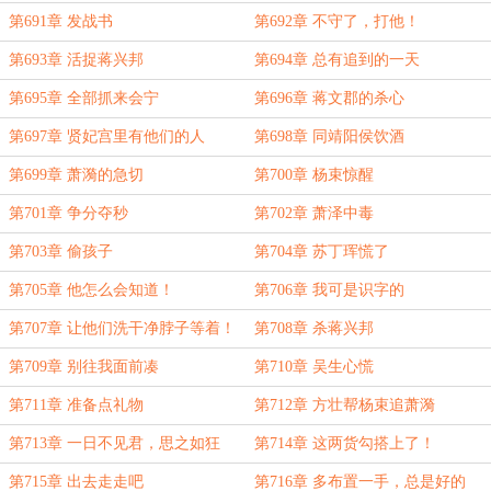
第691章 发战书
第692章 不守了，打他！
第693章 活捉蒋兴邦
第694章 总有追到的一天
第695章 全部抓来会宁
第696章 蒋文郡的杀心
第697章 贤妃宫里有他们的人
第698章 同靖阳侯饮酒
第699章 萧漪的急切
第700章 杨束惊醒
第701章 争分夺秒
第702章 萧泽中毒
第703章 偷孩子
第704章 苏丁珲慌了
第705章 他怎么会知道！
第706章 我可是识字的
第707章 让他们洗干净脖子等着！
第708章 杀蒋兴邦
第709章 别往我面前凑
第710章 吴生心慌
第711章 准备点礼物
第712章 方壮帮杨束追萧漪
第713章 一日不见君，思之如狂
第714章 这两货勾搭上了！
第715章 出去走走吧
第716章 多布置一手，总是好的