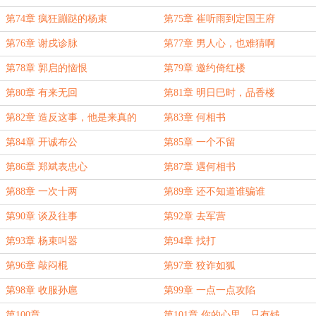
第74章 疯狂蹦跶的杨束
第75章 崔听雨到定国王府
第76章 谢戌诊脉
第77章 男人心，也难猜啊
第78章 郭启的恼恨
第79章 邀约倚红楼
第80章 有来无回
第81章 明日巳时，品香楼
第82章 造反这事，他是来真的
第83章 何相书
第84章 开诚布公
第85章 一个不留
第86章 郑斌表忠心
第87章 遇何相书
第88章 一次十两
第89章 还不知道谁骗谁
第90章 谈及往事
第92章 去军营
第93章 杨束叫嚣
第94章 找打
第96章 敲闷棍
第97章 狡诈如狐
第98章 收服孙扈
第99章 一点一点攻陷
第100章
第101章 你的心里，只有钱