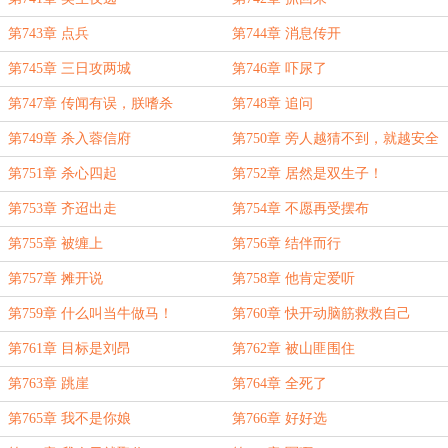
第743章 点兵
第744章 消息传开
第745章 三日攻两城
第746章 吓尿了
第747章 传闻有误，朕嗜杀
第748章 追问
第749章 杀入蓉信府
第750章 旁人越猜不到，就越安全
第751章 杀心四起
第752章 居然是双生子！
第753章 齐迢出走
第754章 不愿再受摆布
第755章 被缠上
第756章 结伴而行
第757章 摊开说
第758章 他肯定爱听
第759章 什么叫当牛做马！
第760章 快开动脑筋救救自己
第761章 目标是刘昂
第762章 被山匪围住
第763章 跳崖
第764章 全死了
第765章 我不是你娘
第766章 好好选