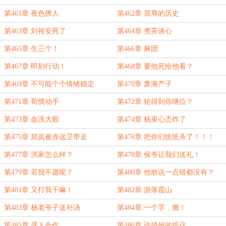
第461章 夜色撩人
第462章 屈辱的历史
第463章 刘裕安死了
第464章 煮茶谈心
第465章 生三个！
第466章 麻团
第467章 即刻行动！
第468章 要他死给他看？
第469章 不可能个个情绪稳定
第470章 萧漪产子
第471章 荀慎动手
第472章 轮得到你继位？
第473章 血洗大殿
第474章 杨束心态炸了
第475章 郑岚被赤远卫带走
第476章 把你们统统杀了！！！
第477章 洪家怎么样？
第478章 侯爷让我们送礼！
第479章 若我不愿呢？
第480章 他敢说一点错都没有？
第481章 又打我干嘛！
第482章 游落霞山
第483章 杨老爷子送补汤
第484章 一个字，搬！
第485章 寻人合作
第486章 许靖州的提议