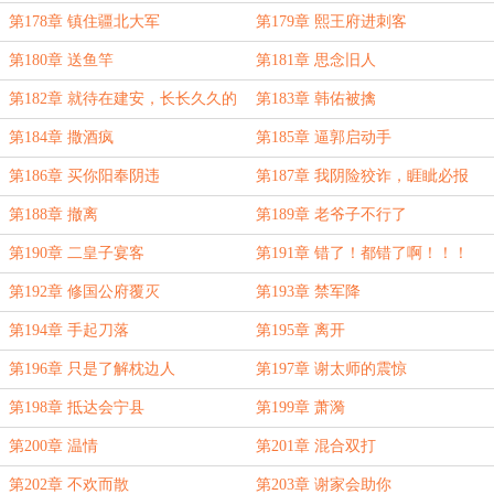
第178章 镇住疆北大军
第179章 熙王府进刺客
第180章 送鱼竿
第181章 思念旧人
第182章 就待在建安，长长久久的
第183章 韩佑被擒
第184章 撒酒疯
第185章 逼郭启动手
第186章 买你阳奉阴违
第187章 我阴险狡诈，睚眦必报
第188章 撤离
第189章 老爷子不行了
第190章 二皇子宴客
第191章 错了！都错了啊！！！
第192章 修国公府覆灭
第193章 禁军降
第194章 手起刀落
第195章 离开
第196章 只是了解枕边人
第197章 谢太师的震惊
第198章 抵达会宁县
第199章 萧漪
第200章 温情
第201章 混合双打
第202章 不欢而散
第203章 谢家会助你