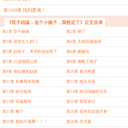
第1059章 找到萧漪！
《世子凶猛：这个小娘子，我抢定了》正文目录
第1章 世子杨束
第2章 绑了
第3章 登老丈人的门
第4章 大闹武威侯府
第5章 好孙子，爷爷听说你死了
第6章 砸赌坊
第7章 打进禧国公府
第8章 揪断了胡子
第9章 倚红楼抢姑娘
第10章 暴力疼爱
第11章 良禽择木而栖
第12章 抓许月瑶
第13章 收许靖州
第14章 拆冯清婉的马车
第15章 坦诚相待
第16章 荣昌米行
第17章 阉了
第18章 皇帝到定国王府
第19章 真的不值啊！！！
第20章 庆功宴