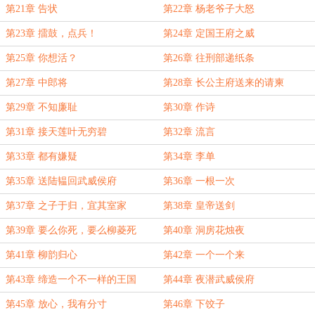
第21章 告状
第22章 杨老爷子大怒
第23章 擂鼓，点兵！
第24章 定国王府之威
第25章 你想活？
第26章 往刑部递纸条
第27章 中郎将
第28章 长公主府送来的请柬
第29章 不知廉耻
第30章 作诗
第31章 接天莲叶无穷碧
第32章 流言
第33章 都有嫌疑
第34章 李单
第35章 送陆韫回武威侯府
第36章 一根一次
第37章 之子于归，宜其室家
第38章 皇帝送剑
第39章 要么你死，要么柳菱死
第40章 洞房花烛夜
第41章 柳韵归心
第42章 一个一个来
第43章 缔造一个不一样的王国
第44章 夜潜武威侯府
第45章 放心，我有分寸
第46章 下饺子