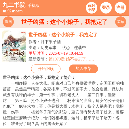
九二书院
手机版
临时
登录
注册
书架
m.92sr.com
世子凶猛：这个小娘子，我抢定了
返回
菜单
世子凶猛：这个小娘子，我抢定了
作者：月下果子酒
类别：历史军事
状态：连载中
更新时间：2026-07-19 10:44:59
最新章节：
第1070章 娘不会忘了……
开始阅读
加入书架
世子凶猛：这个小娘子，我抢定了简介：
一朝睁眼，人在大燕。杨束对自己的身份很满意，定国王府的独
苗苗，虽然皇帝猜疑，各家排斥，不过问题不大，他会造反。做纨绔
就要有纨绔的样子，第一件事，劈砍老丈人……第二件事，砸赌
坊……第三嘛，抢个小娘子进府……杨束疯的彻底，建安的公子哥们
也疯了，疯狂求饶：哥，你是我大哥，求你了，换个人祸害吧！我脸
糙，伤手！！！杨老爷子落气的那刻，建安所有势力涌了过来，誓要
让定国王府断子绝孙，他们凶相毕露。这时，杨束举起了屠刀：各
位，准备好了吗？真正的屠杀开始了……...