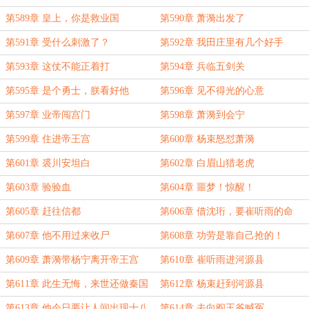
第589章 皇上，你是救业国
第590章 萧漪出发了
第591章 受什么刺激了？
第592章 我田庄里有几个好手
第593章 这仗不能正着打
第594章 兵临五剑关
第595章 是个勇士，朕看好他
第596章 见不得光的心意
第597章 业帝闯宫门
第598章 萧漪到会宁
第599章 住进帝王宫
第600章 杨束怒怼萧漪
第601章 裘川安坦白
第602章 白眉山猎老虎
第603章 验验血
第604章 噩梦！惊醒！
第605章 赶往信都
第606章 借沈珩，要崔听雨的命
第607章 他不用过来收尸
第608章 功劳是靠自己抢的！
第609章 萧漪带杨宁离开帝王宫
第610章 崔听雨进河源县
第611章 此生无悔，来世还做秦国
第612章 杨束赶到河源县
人！！！
第613章 他今日要让人间出现十八
第614章 去向阎王爷喊冤