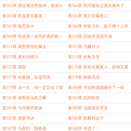
第563章 再仗着功劳放肆，就滚出
第564章 我可能有点喜欢秦帝了
会宁！
第565章 苏洛君见杨束
第566章 裘川安爆粗口
第567章 陈烈加火
第568章 年轻力壮，能干两个人的
活
第569章 你信我！你骂的真的脏！
第570章 苏洛君混进马场
第571章 我想要你的佩玉
第572章 飞蛾扑火
第573章 庞长到雍川
第574章 长枪丢失
第575章 震怒
第576章 联合次要敌人，扳倒主要
敌人
第577章 他叛国，你是同党
第578章 狠狠洗洗
第579章 这一次，他一定记住了我
第580章 齐迢和裘嫣睡在了一处
第581章 靖阳侯当机立断
第582章 找到衙役
第583章 与许靖州密谈
第584章 业国使臣求见
第585章 裘家哭诉
第586章 铁毅到会宁
第587章 乌寡妇，阳春巷
第588章 有赏了！